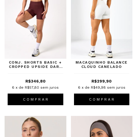
CONJ. SHORTS BASIC +
MACAQUINHO BALANCE
CROPPED UPSIDE DARK
CLOUD CANELADO
BROWN
R$346,80
R$299,90
6
x de
R$57,80
sem juros
6
x de
R$49,98
sem juros
C O M P R A R
C O M P R A R