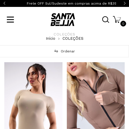
0
Frete OFF Sul/Sudeste em compras acima de R$399,90
0
COLEÇÕES
Início
COLEÇÕES
Ordenar