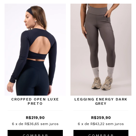
CROPPED OPEN LUXE
LEGGING ENERGY DARK
PRETO
GREY
R$219,90
R$259,90
6
x de
R$36,65
sem juros
6
x de
R$43,32
sem juros
C O M P R A R
C O M P R A R