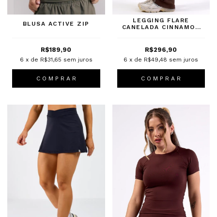
LEGGING FLARE
BLUSA ACTIVE ZIP
CANELADA CINNAMON
BARK
R$189,90
R$296,90
6
x de
R$31,65
sem juros
6
x de
R$49,48
sem juros
C O M P R A R
C O M P R A R