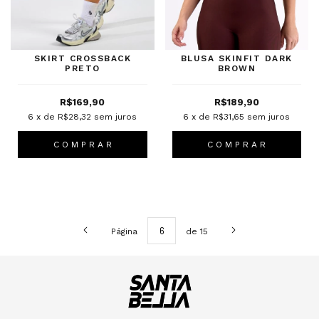
SKIRT CROSSBACK
BLUSA SKINFIT DARK
PRETO
BROWN
R$169,90
R$189,90
6
x de
R$28,32
sem juros
6
x de
R$31,65
sem juros
C O M P R A R
C O M P R A R
Página
de 15