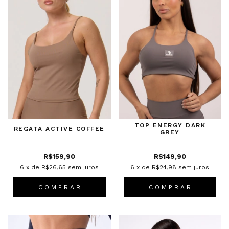
TOP ENERGY DARK
REGATA ACTIVE COFFEE
GREY
R$159,90
R$149,90
6
x de
R$26,65
sem juros
6
x de
R$24,98
sem juros
C O M P R A R
C O M P R A R