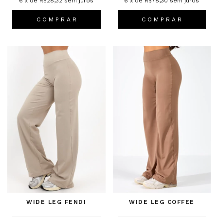
6
x de
R$28,32
sem juros
6
x de
R$78,30
sem juros
C O M P R A R
C O M P R A R
WIDE LEG FENDI
WIDE LEG COFFEE