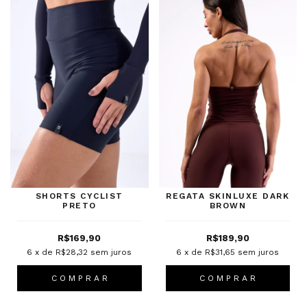
SHORTS CYCLIST
REGATA SKINLUXE DARK
PRETO
BROWN
R$169,90
R$189,90
6
x de
R$28,32
sem juros
6
x de
R$31,65
sem juros
C O M P R A R
C O M P R A R