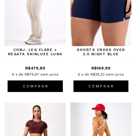
CONJ. LEG FLARE +
SHORTS CROSS OVER
REGATA SKINLUXE LUNA
2.0 NIGHT BLUE
R$479,80
R$169,90
6
x de
R$79,97
sem juros
6
x de
R$28,32
sem juros
C O M P R A R
C O M P R A R