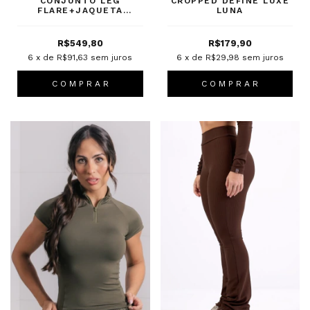
CONJUNTO LEG
CROPPED DEFINE LUXE
FLARE+JAQUETA
LUNA
FUSION ESPRESSO
R$549,80
R$179,90
6
x de
R$91,63
sem juros
6
x de
R$29,98
sem juros
C O M P R A R
C O M P R A R