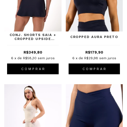
CONJ. SHORTS SAIA +
CROPPED AURA PRETO
CROPPED UPSIDE
PRETO
R$349,80
R$179,90
6
x de
R$58,30
sem juros
6
x de
R$29,98
sem juros
C O M P R A R
C O M P R A R