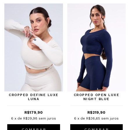
CROPPED DEFINE LUXE
CROPPED OPEN LUXE
LUNA
NIGHT BLUE
R$179,90
R$219,90
6
x de
R$29,98
sem juros
6
x de
R$36,65
sem juros
C O M P R A R
C O M P R A R