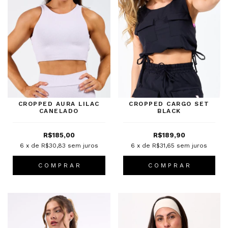
CROPPED AURA LILAC
CROPPED CARGO SET
CANELADO
BLACK
R$185,00
R$189,90
6
x de
R$30,83
sem juros
6
x de
R$31,65
sem juros
C O M P R A R
C O M P R A R