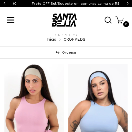
0
Frete OFF Sul/Sudeste em compras acima de R$399,90
0
CROPPEDS
Início
CROPPEDS
Ordenar