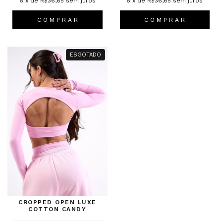
6
x de
R$36,65
sem juros
6
x de
R$36,65
sem juros
C O M P R A R
C O M P R A R
ESGOTADO
CROPPED OPEN LUXE
COTTON CANDY