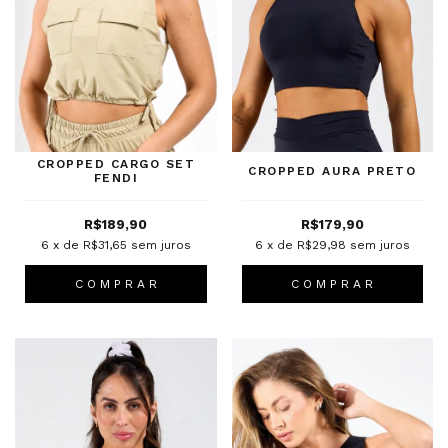
CROPPED CARGO SET
CROPPED AURA PRETO
FENDI
R$189,90
R$179,90
6
x de
R$31,65
sem juros
6
x de
R$29,98
sem juros
C O M P R A R
C O M P R A R