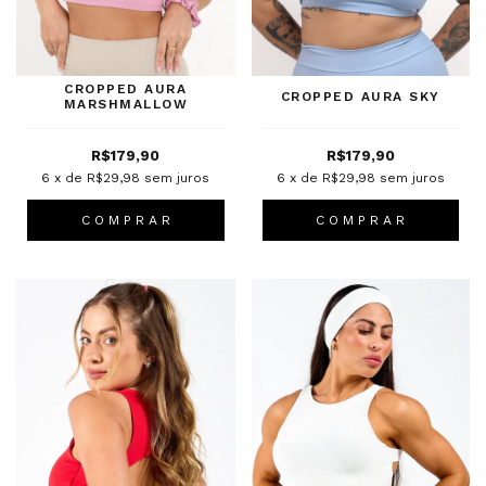
CROPPED AURA
CROPPED AURA SKY
MARSHMALLOW
R$179,90
R$179,90
6
x de
R$29,98
sem juros
6
x de
R$29,98
sem juros
C O M P R A R
C O M P R A R