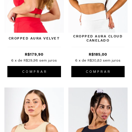
CROPPED AURA CLOUD
CROPPED AURA VELVET
CANELADO
R$179,90
R$185,00
6
x de
R$29,98
sem juros
6
x de
R$30,83
sem juros
C O M P R A R
C O M P R A R