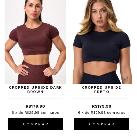
CROPPED UPSIDE DARK
CROPPED UPSIDE
BROWN
PRETO
R$179,90
R$179,90
6
x de
R$29,98
sem juros
6
x de
R$29,98
sem juros
C O M P R A R
C O M P R A R