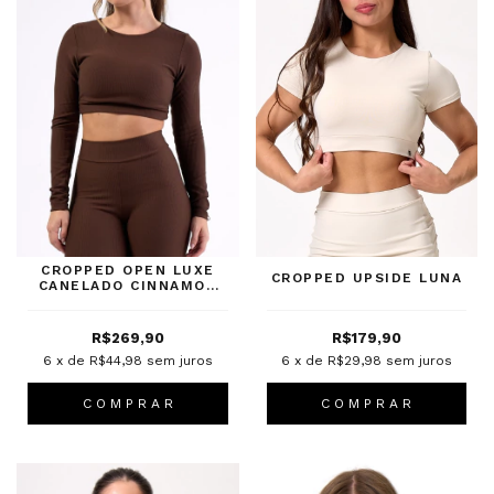
CROPPED OPEN LUXE
CROPPED UPSIDE LUNA
CANELADO CINNAMON
BARK
R$269,90
R$179,90
6
x de
R$44,98
sem juros
6
x de
R$29,98
sem juros
C O M P R A R
C O M P R A R