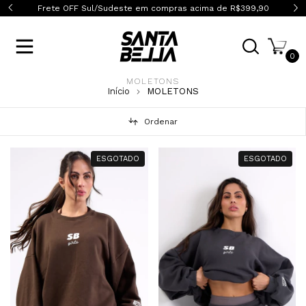
Sul/Sudeste em compras acima de R$399,90
Frete OFF Brasil inte
0
MOLETONS
Início
MOLETONS
Ordenar
ESGOTADO
ESGOTADO