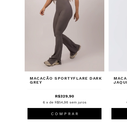
MACACÃO SPORTYFLARE DARK
MACA
GREY
JAQU
R$329,90
6
x de
R$54,98
sem juros
C O M P R A R