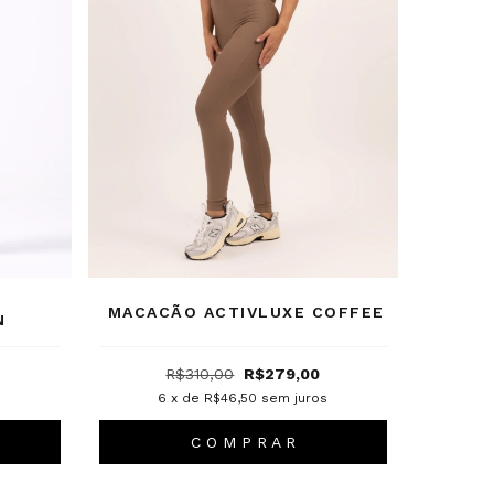
MACACÃO ACTIVLUXE COFFEE
N
R$310,00
R$279,00
6
x de
R$46,50
sem juros
C O M P R A R