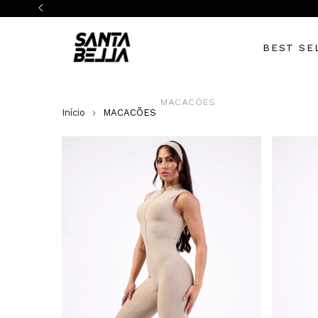
BEST SE
MACACÕES
Início
MACACÕES