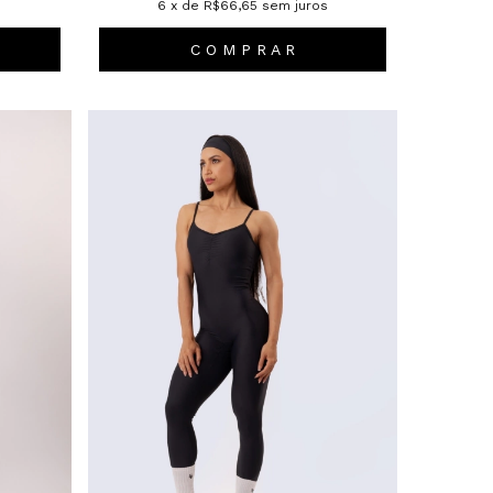
s
6
x de
R$66,65
sem juros
C O M P R A R