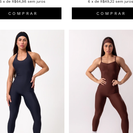
6
x de
R$64,98
sem juros
6
x de
R$49,32
sem juro
C O M P R A R
C O M P R A R