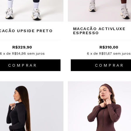
MACACÃO ACTIVLUXE
CACÃO UPSIDE PRETO
ESPRESSO
R$329,90
R$310,00
6
x de
R$54,98
sem juros
6
x de
R$51,67
sem juros
C O M P R A R
C O M P R A R