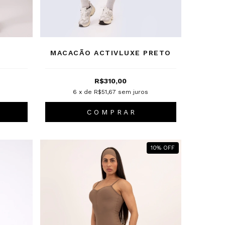
MACACÃO ACTIVLUXE PRETO
R$310,00
6
x de
R$51,67
sem juros
C O M P R A R
10
%
OFF