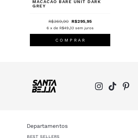
MACACAO BARE UNIT DARK
GREY
R$369,90
R$295,95
6
x de
R$49,33
sem juros
C O M P R A R
Departamentos
BEST SELLERS