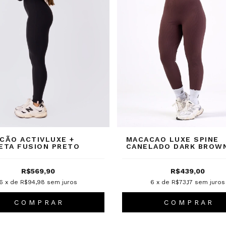
CÃO ACTIVLUXE +
MACACAO LUXE SPINE
ETA FUSION PRETO
CANELADO DARK BROW
R$569,90
R$439,00
6
x de
R$94,98
sem juros
6
x de
R$73,17
sem juros
C O M P R A R
C O M P R A R