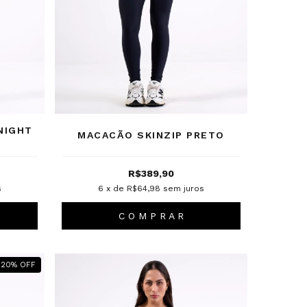
NIGHT
MACACÃO SKINZIP PRETO
R$389,90
s
6
x de
R$64,98
sem juros
C O M P R A R
20
%
OFF