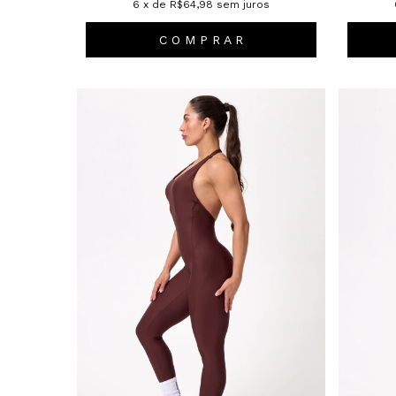
6
x de
R$64,98
sem juros
C O M P R A R