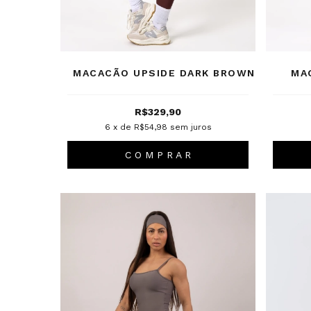
MACACÃO UPSIDE DARK BROWN
MA
R$329,90
6
x de
R$54,98
sem juros
C O M P R A R