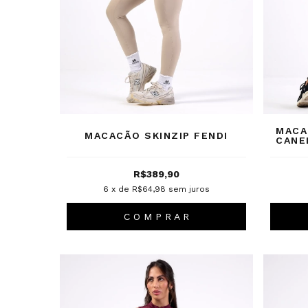
MACA
MACACÃO SKINZIP FENDI
CANE
R$389,90
6
x de
R$64,98
sem juros
C O M P R A R