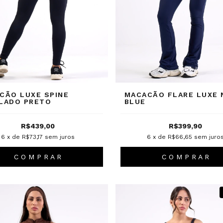
CÃO LUXE SPINE
MACACÃO FLARE LUXE 
LADO PRETO
BLUE
R$439,00
R$399,90
6
x de
R$73,17
sem juros
6
x de
R$66,65
sem juro
C O M P R A R
C O M P R A R