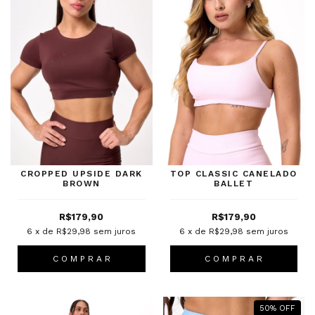
CROPPED UPSIDE DARK
TOP CLASSIC CANELADO
BROWN
BALLET
R$179,90
R$179,90
6
x de
R$29,98
sem juros
6
x de
R$29,98
sem juros
C O M P R A R
C O M P R A R
50
%
OFF