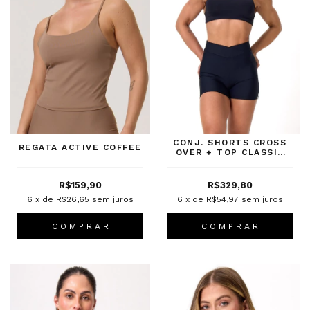
CONJ. SHORTS CROSS
REGATA ACTIVE COFFEE
OVER + TOP CLASSIC
PRETO
R$159,90
R$329,80
6
x de
R$26,65
sem juros
6
x de
R$54,97
sem juros
C O M P R A R
C O M P R A R