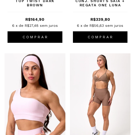
TOP TWIST DARK
CONJ. SHORTS SAIA +
BROWN
REGATA ONE LUNA
R$164,90
R$339,80
6
x de
R$27,48
sem juros
6
x de
R$56,63
sem juros
C O M P R A R
C O M P R A R