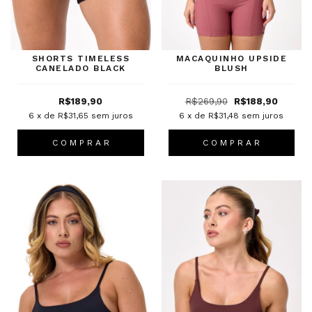
SHORTS TIMELESS
MACAQUINHO UPSIDE
CANELADO BLACK
BLUSH
R$189,90
R$269,90
R$188,90
6
x de
R$31,65
sem juros
6
x de
R$31,48
sem juros
C O M P R A R
C O M P R A R