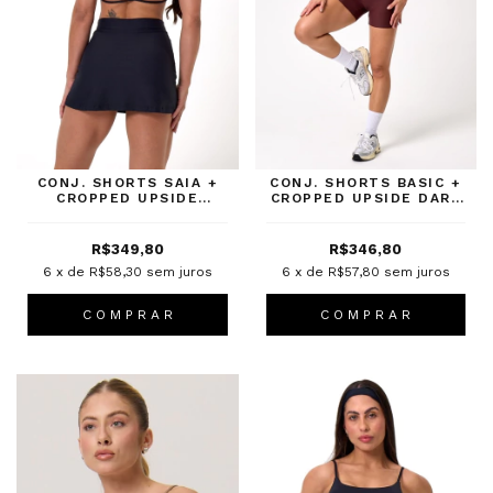
CONJ. SHORTS SAIA +
CONJ. SHORTS BASIC +
CROPPED UPSIDE
CROPPED UPSIDE DARK
PRETO
BROWN
R$349,80
R$346,80
6
x de
R$58,30
sem juros
6
x de
R$57,80
sem juros
C O M P R A R
C O M P R A R