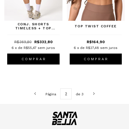
CONJ. SHORTS
TOP TWIST COFFEE
TIMELESS + TOP
PANDORA CANELADO
GREY
R$369,80
R$332,80
R$164,90
6
x de
R$55,47
sem juros
6
x de
R$27,48
sem juros
C O M P R A R
C O M P R A R
Página
de 3