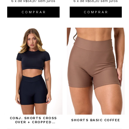
6
x de
R$54,97
sem juros
6
x de
R$58,30
sem juros
C O M P R A R
C O M P R A R
CONJ. SHORTS CROSS
SHORTS BASIC COFFEE
OVER + CROPPED
UPSIDE PRETO