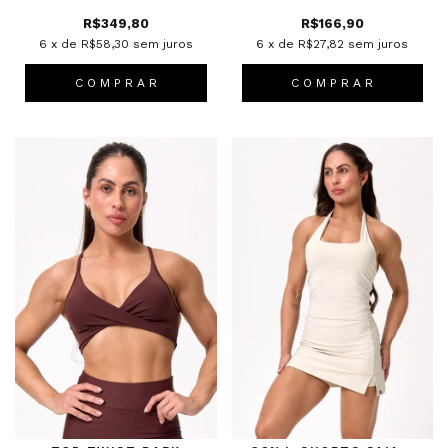
R$349,80
R$166,90
6
x de
R$58,30
sem juros
6
x de
R$27,82
sem juros
C O M P R A R
C O M P R A R