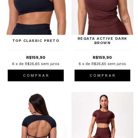
REGATA ACTIVE DARK
TOP CLASSIC PRETO
BROWN
R$159,90
R$159,90
6
x de
R$26,65
sem juros
6
x de
R$26,65
sem juros
C O M P R A R
C O M P R A R