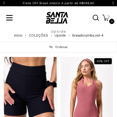
0
Frete OFF Sul/Sudeste em compras acima de R$399,90
0
Upside
Início
COLEÇÕES
Upside
breadcrumbs.vol-4
Ordenar
30
%
OFF