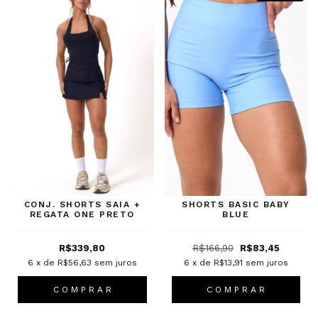
CONJ. SHORTS SAIA +
SHORTS BASIC BABY
REGATA ONE PRETO
BLUE
R$339,80
R$166,90
R$83,45
6
x de
R$56,63
sem juros
6
x de
R$13,91
sem juros
C O M P R A R
C O M P R A R