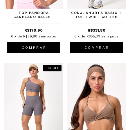
TOP PANDORA
CONJ. SHORTS BASIC +
CANELADO BALLET
TOP TWIST COFFEE
R$179,90
R$331,80
6
x de
R$29,98
sem juros
6
x de
R$55,30
sem juros
C O M P R A R
C O M P R A R
10
%
OFF