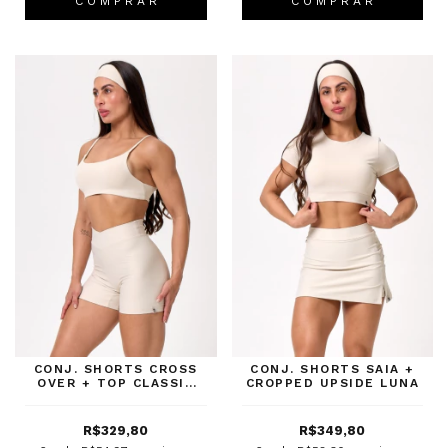
C O M P R A R
C O M P R A R
CONJ. SHORTS CROSS
CONJ. SHORTS SAIA +
OVER + TOP CLASSIC
CROPPED UPSIDE LUNA
LUNA
R$329,80
R$349,80