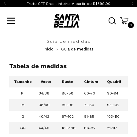
399,90
Frete OFF Brasil inteiro! A partir de R$599,90
Frete
0
Guia de medidas
Início
Guia de medidas
Tabela de medidas
Tamanho
Veste
Busto
Cintura
Quadril
P
34/36
80-88
60-70
90-94
M
38/40
89-96
71-80
95-102
G
40/42
97-102
81-85
103-110
GG
44/46
103-108
86-92
111-117