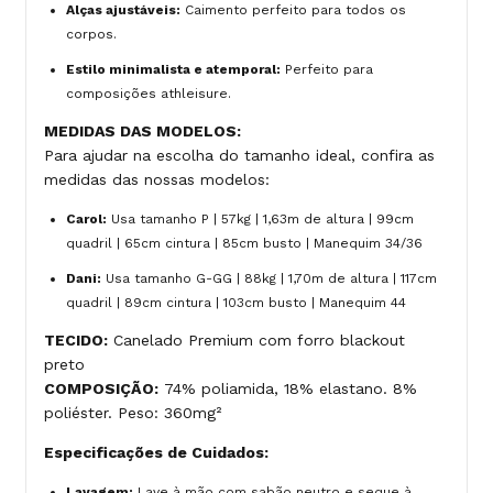
Alças ajustáveis:
Caimento perfeito para todos os
corpos.
Estilo minimalista e atemporal:
Perfeito para
composições athleisure.
MEDIDAS DAS MODELOS:
Para ajudar na escolha do tamanho ideal, confira as
medidas das nossas modelos:
Carol:
Usa tamanho P | 57kg | 1,63m de altura | 99cm
quadril | 65cm cintura | 85cm busto | Manequim 34/36
Dani:
Usa tamanho G-GG | 88kg | 1,70m de altura | 117cm
quadril | 89cm cintura | 103cm busto | Manequim 44
TECIDO:
Canelado Premium com forro blackout
preto
COMPOSIÇÃO:
74% poliamida, 18% elastano. 8%
poliéster. Peso: 360mg²
Especificações de Cuidados:
Lavagem:
Lave à mão com sabão neutro e seque à