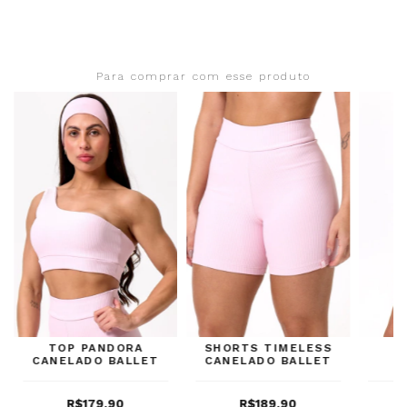
Para comprar com esse produto
TOP PANDORA
SHORTS TIMELESS
M
CANELADO BALLET
CANELADO BALLET
CAN
R$179,90
R$189,90