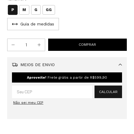
P
M
G
GG
Guia de medidas
MEIOS DE ENVIO
Alterar CEP
Aproveite!
Frete grátis a partir de
R$599,90
CALCULAR
Não sei meu CEP