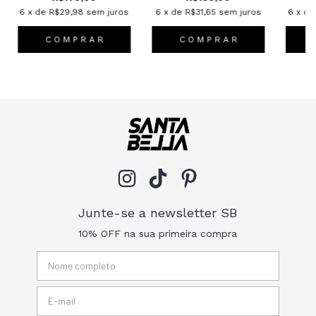
6
x de
R$29,98
sem juros
6
x de
R$31,65
sem juros
6
x d
C O M P R A R
C O M P R A R
Junte-se a newsletter SB
10% OFF na sua primeira compra