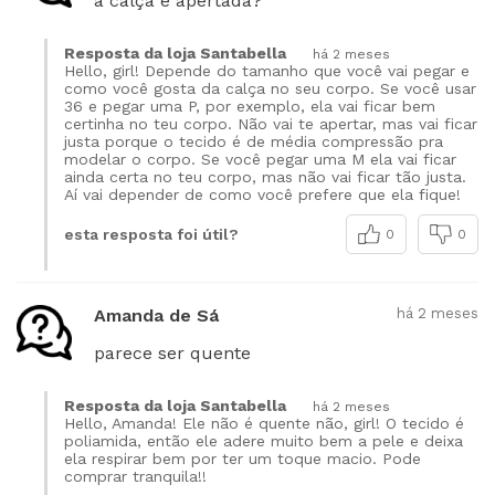
a calça é apertada?
Resposta da loja Santabella
há 2 meses
Hello, girl! Depende do tamanho que você vai pegar e
como você gosta da calça no seu corpo. Se você usar
36 e pegar uma P, por exemplo, ela vai ficar bem
certinha no teu corpo. Não vai te apertar, mas vai ficar
justa porque o tecido é de média compressão pra
modelar o corpo. Se você pegar uma M ela vai ficar
ainda certa no teu corpo, mas não vai ficar tão justa.
Aí vai depender de como você prefere que ela fique!
esta resposta foi útil?
0
0
Amanda de Sá
há 2 meses
parece ser quente
Resposta da loja Santabella
há 2 meses
Hello, Amanda! Ele não é quente não, girl! O tecido é
poliamida, então ele adere muito bem a pele e deixa
ela respirar bem por ter um toque macio. Pode
comprar tranquila!!