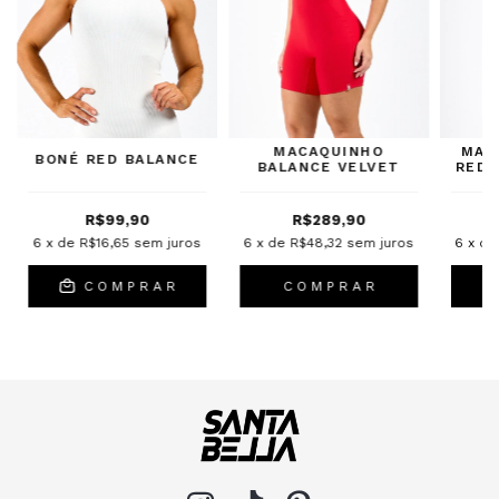
MACAQUINHO
MAC
BONÉ RED BALANCE
BALANCE VELVET
RED 
R$99,90
R$289,90
6
x de
R$16,65
sem juros
6
x de
R$48,32
sem juros
6
x d
C O M P R A R
C O M P R A R