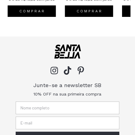
C O M P R A R
C O M P R A R
Junte-se a newsletter SB
10% OFF na sua primeira compra