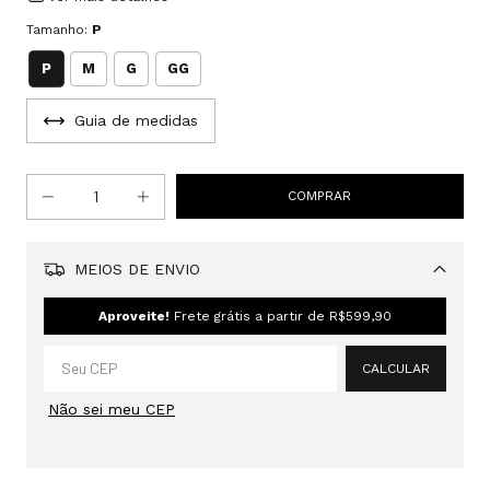
Tamanho:
P
P
M
G
GG
Guia de medidas
MEIOS DE ENVIO
Alterar CEP
Aproveite!
Frete grátis a partir de
R$599,90
CALCULAR
Não sei meu CEP