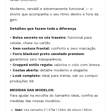
Moderno, versátil e extremamente funcional — o
shorts que acompanha o seu ritmo dentro e fora da
gym.
Detalhes que fazem toda a diferença
•
Bolso secreto no cós traseiro:
funcional para
celular, chave ou cartão
•
Sem costura frontal:
conforto e zero marcação
•
Forro blackout preto canelado premium:
garantimos zero transparência.
•
Cropped estilo regata:
valoriza o colo com leveza
•
Costas aberta:
detalhe moderno e elegante
•
Look completo:
ideal para treinar, sair ou compor
produções SB
MEDIDAS DAS MODELOS:
Para ajudar na escolha do tamanho ideal, confira as
medidas das nossas modelos:
Gabi:
Usa tamanho P | 57kg | 1,58m de altura | 99cm