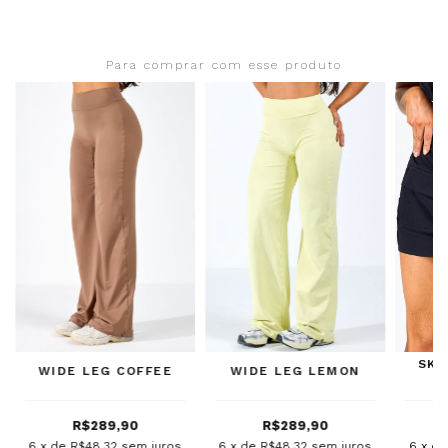
Para comprar com esse produto
SKI
WIDE LEG COFFEE
WIDE LEG LEMON
R$289,90
R$289,90
6
x de
R$48,32
sem juros
6
x de
R$48,32
sem juros
6
x d