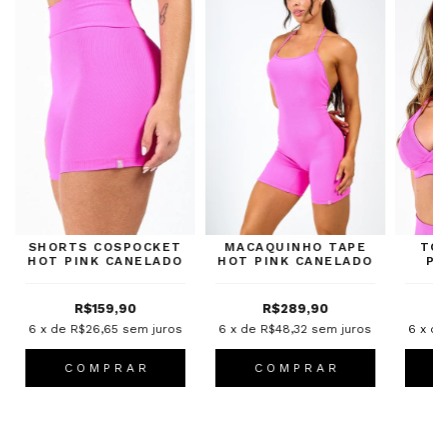
SHORTS COSPOCKET
MACAQUINHO TAPE
TOP
HOT PINK CANELADO
HOT PINK CANELADO
PI
R$159,90
R$289,90
6
x de
R$26,65
sem juros
6
x de
R$48,32
sem juros
6
x d
C O M P R A R
C O M P R A R