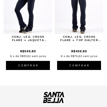
CONJ. LEG. CROSS
CONJ. LEG. CROSS
FLARE + JAQUETA
FLARE + TOP HALTER
FUSION LONGLINE
LUXE PRETO
PRETO
R$549,80
R$459,80
6
x de
R$91,63
sem juros
6
x de
R$76,63
sem juros
C O M P R A R
C O M P R A R