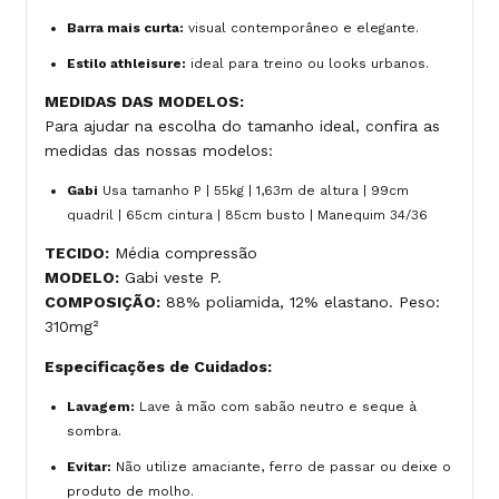
Barra mais curta:
visual contemporâneo e elegante.
Estilo athleisure:
ideal para treino ou looks urbanos.
MEDIDAS DAS MODELOS:
Para ajudar na escolha do tamanho ideal, confira as
medidas das nossas modelos:
Gabi
Usa tamanho P | 55kg | 1,63m de altura | 99cm
quadril | 65cm cintura | 85cm busto | Manequim 34/36
TECIDO:
Média compressão
MODELO:
Gabi veste P.
COMPOSIÇÃO:
88% poliamida, 12% elastano. Peso:
310mg²
Especificações de Cuidados:
Lavagem:
Lave à mão com sabão neutro e seque à
sombra.
Evitar:
Não utilize amaciante, ferro de passar ou deixe o
produto de molho.