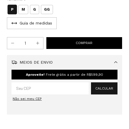
P
M
G
GG
Guia de medidas
MEIOS DE ENVIO
Alterar CEP
Aproveite!
Frete grátis a partir de
R$599,90
CALCULAR
Não sei meu CEP