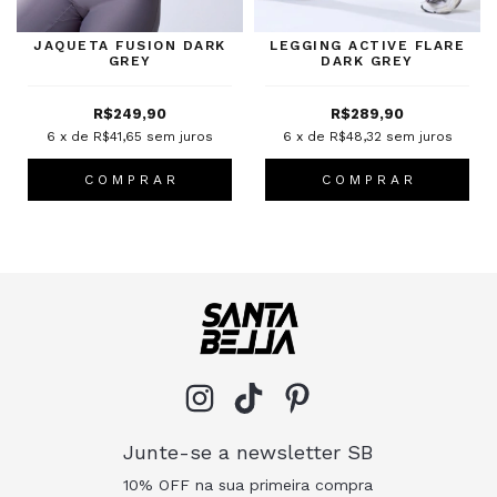
JAQUETA FUSION DARK
LEGGING ACTIVE FLARE
GREY
DARK GREY
R$249,90
R$289,90
6
x de
R$41,65
sem juros
6
x de
R$48,32
sem juros
C O M P R A R
C O M P R A R
Junte-se a newsletter SB
10% OFF na sua primeira compra