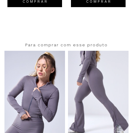
C O M P R A R
C O M P R A R
Para comprar com esse produto