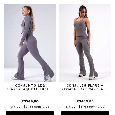
CONJUNTO LEG
CONJ. LEG FLARE +
FLARE+JAQUETA FUSION
REGATA LUXE CANELADO
DARK GREY
GREY
R$549,80
R$489,80
6
x de
R$91,63
sem juros
6
x de
R$81,63
sem juros