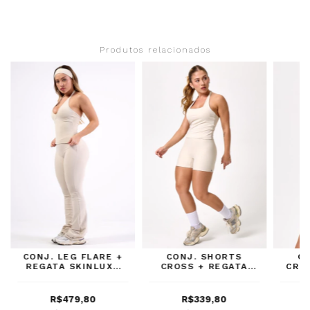
Produtos relacionados
CONJ. LEG FLARE +
CONJ. SHORTS
C
REGATA SKINLUXE
CROSS + REGATA
CRO
LUNA
ONE LUNA
C
R$479,80
R$339,80