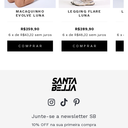
MACAQUINHO
LEGGING FLARE
LE
EVOLVE LUNA
LUNA
R$259,90
R$289,90
6
x de
R$43,32
sem juros
6
x de
R$48,32
sem juros
6
x d
C O M P R A R
C O M P R A R
Junte-se a newsletter SB
10% OFF na sua primeira compra