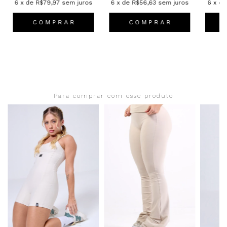
6
x de
R$79,97
sem juros
6
x de
R$56,63
sem juros
6
x d
C O M P R A R
C O M P R A R
Para comprar com esse produto