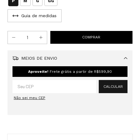
P
M
G
GG
Guia de medidas
MEIOS DE ENVIO
Alterar CEP
Aproveite!
Frete grátis a partir de
R$599,90
CALCULAR
Não sei meu CEP