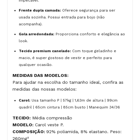
impecável.
Frente dupla camada:
Oferece segurança para ser
usada sozinha. Possui entrada para bojo (não
acompanha).
Gola arredondada:
Proporciona conforto e elegância ao
look.
Tecido premium canelado:
Com toque geladinho e
macio, é super gostoso de vestir e perfeito para
qualquer ocasião.
MEDIDAS DAS MODELOS:
Para ajudar na escolha do tamanho ideal, confira as
medidas das nossas modelos:
Carol:
Usa tamanho P | 57kg | 1,63m de altura | 99cm
quadril | 65cm cintura | 85cm busto | Manequim 34/36
TECIDO:
Média compressão
MODELO:
Carol veste P.
COMPOSIÇÃO:
92% poliamida, 8% elastano. Peso:
260mg²