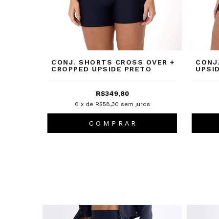
CONJ. SHORTS CROSS OVER +
CONJ
CROPPED UPSIDE PRETO
UPSI
R$349,80
6
x de
R$58,30
sem juros
C O M P R A R