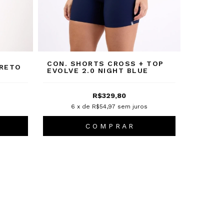
CON. SHORTS CROSS + TOP
PRETO
EVOLVE 2.0 NIGHT BLUE
R$329,80
s
6
x de
R$54,97
sem juros
C O M P R A R