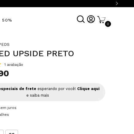
É 50%
0
PEDS
ED UPSIDE PRETO
1 avaliação
90
speciais de frete
esperando por você!
Clique aqui
e saiba mais
sem juros
alhes