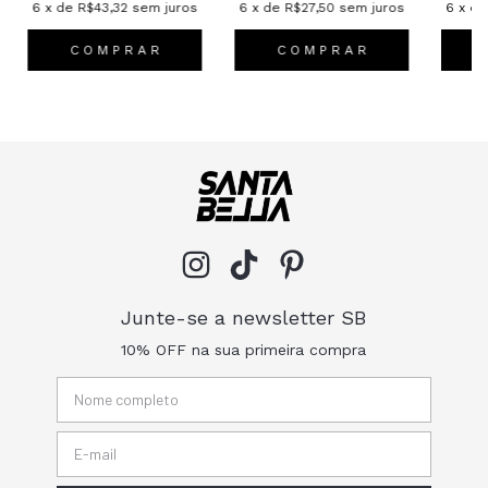
6
x de
R$43,32
sem juros
6
x de
R$27,50
sem juros
6
x d
C O M P R A R
C O M P R A R
Junte-se a newsletter SB
10% OFF na sua primeira compra