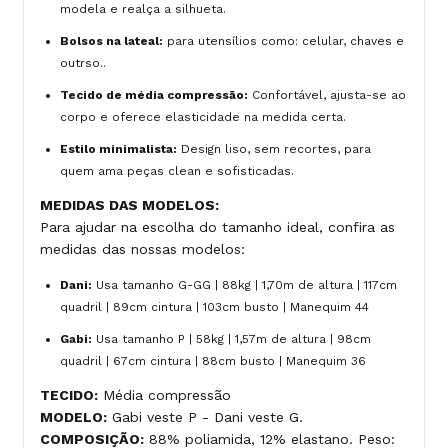
modela e realça a silhueta.
Bolsos na lateal:
para utensílios como: celular, chaves e
outrso..
Tecido de média compressão:
Confortável, ajusta-se ao
corpo e oferece elasticidade na medida certa.
Estilo minimalista:
Design liso, sem recortes, para
quem ama peças clean e sofisticadas.
MEDIDAS DAS MODELOS:
Para ajudar na escolha do tamanho ideal, confira as
medidas das nossas modelos:
Dani:
Usa tamanho G-GG | 88kg | 1,70m de altura | 117cm
quadril | 89cm cintura | 103cm busto | Manequim 44
Gabi:
Usa tamanho P | 58kg | 1,57m de altura | 98cm
quadril | 67cm cintura | 88cm busto | Manequim 36
TECIDO:
Média compressão
MODELO:
Gabi veste P - Dani veste G.
COMPOSIÇÃO:
88% poliamida, 12% elastano. Peso: