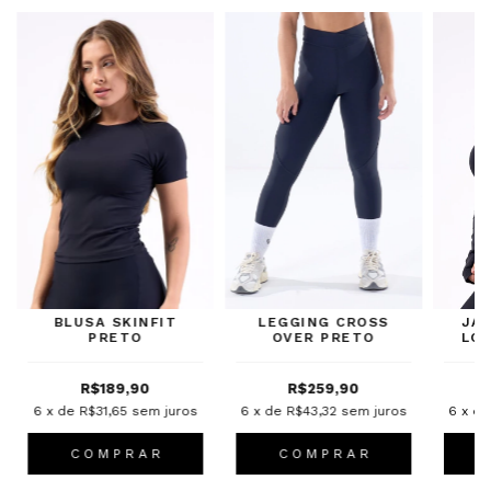
BLUSA SKINFIT
LEGGING CROSS
JA
PRETO
OVER PRETO
LO
R$189,90
R$259,90
6
x de
R$31,65
sem juros
6
x de
R$43,32
sem juros
6
x d
C O M P R A R
C O M P R A R