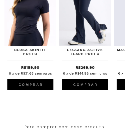
BLUSA SKINFIT
LEGGING ACTIVE
MACA
PRETO
FLARE PRETO
R$189,90
R$269,90
6
x de
R$31,65
sem juros
6
x de
R$44,98
sem juros
6
x d
C O M P R A R
C O M P R A R
Para comprar com esse produto