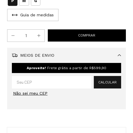
P
M
G
Guia de medidas
MEIOS DE ENVIO
Alterar CEP
Aproveite!
Frete grátis a partir de
R$599,90
CALCULAR
Não sei meu CEP