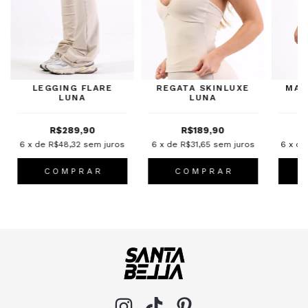
LEGGING FLARE
REGATA SKINLUXE
MAC
LUNA
LUNA
R$289,90
R$189,90
6
x de
R$48,32
sem juros
6
x de
R$31,65
sem juros
6
x d
C O M P R A R
C O M P R A R