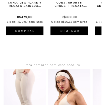
CONJ. LEG FLARE +
CONJ. SHORTS
C
REGATA SKINLUXE
CROSS + REGATA
CRO
LUNA
ONE LUNA
C
R$479,80
R$339,80
6
x de
R$79,97
sem juros
6
x de
R$56,63
sem juros
6
x d
C O M P R A R
C O M P R A R
Para comprar com esse produto