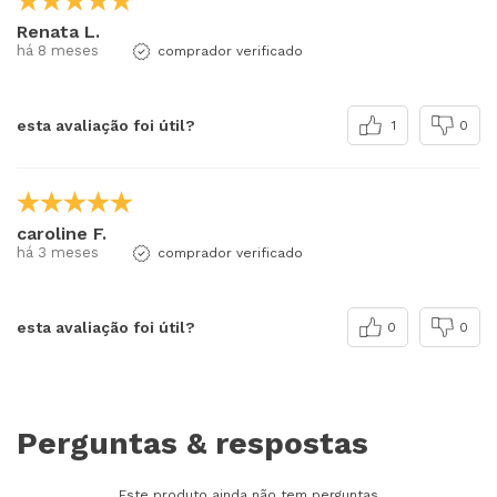
Renata L.
há 8 meses
comprador verificado
esta avaliação foi útil?
1
0
caroline F.
há 3 meses
comprador verificado
esta avaliação foi útil?
0
0
Perguntas & respostas
Este produto ainda não tem perguntas