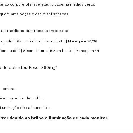
se ao corpo e oferece elasticidade na medida certa.
 quem ama peças clean e sofisticadas.
ra as medidas das nossas modelos:
 quadril | 65cm cintura | 85cm busto | Manequim 34/36
17cm quadril | 89cm cintura | 103cm busto | Manequim 44
 de poliester. Peso: 360mg²
 sombra.
eixe o produto de molho.
iluminação de cada monitor.
rer devido ao brilho e iluminação de cada monitor.