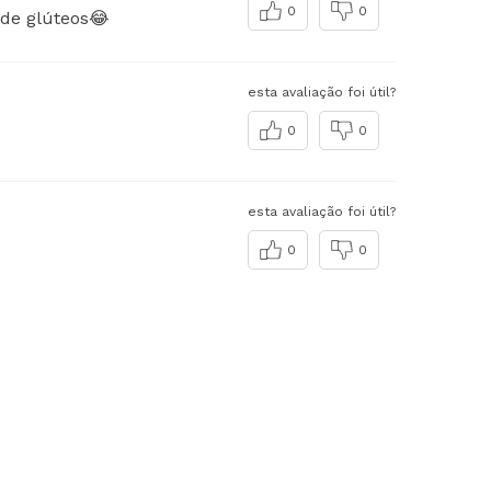
0
0
 de glúteos😂
esta avaliação foi útil?
0
0
esta avaliação foi útil?
0
0