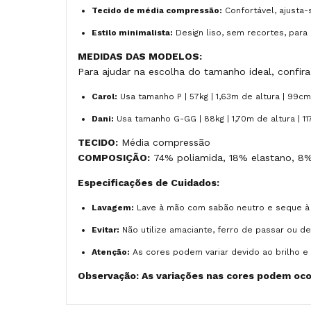
Tecido de média compressão:
Confortável, ajusta-
Estilo minimalista:
Design liso, sem recortes, para
MEDIDAS DAS MODELOS:
Para ajudar na escolha do tamanho ideal, confi
Carol:
Usa tamanho P | 57kg | 1,63m de altura | 99cm
Dani:
Usa tamanho G-GG | 88kg | 1,70m de altura | 1
TECIDO:
Média compressão
COMPOSIÇÃO:
74% poliamida, 18% elastano, 8%
Especificações de Cuidados:
Lavagem:
Lave à mão com sabão neutro e seque à
Evitar:
Não utilize amaciante, ferro de passar ou d
Atenção:
As cores podem variar devido ao brilho e 
Observação: As variações nas cores podem ocor