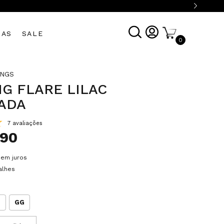
DAS
SALE
0
INGS
G FLARE LILAC
ADA
7 avaliações
,90
sem juros
alhes
G
GG