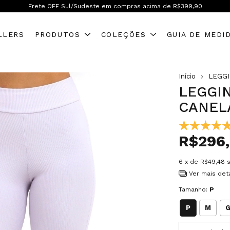
Frete OFF Brasil inteiro! A partir de R$599,90
LLERS
PRODUTOS
COLEÇÕES
GUIA DE MEDI
Início
LEGG
LEGGIN
CANEL
R$296
6
x de
R$49,48
Ver mais det
Tamanho:
P
P
M