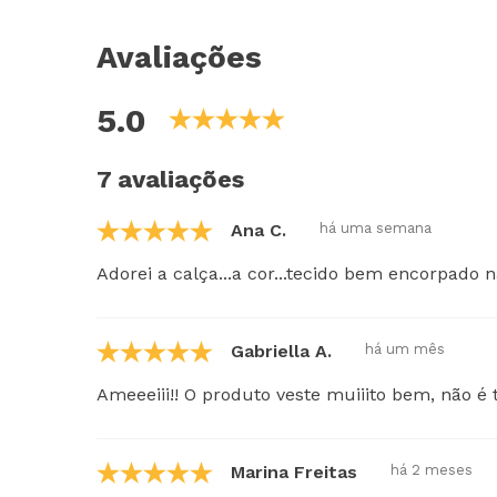
Avaliações
5.0
7 avaliações
Ana C.
há uma semana
Adorei a calça...a cor...tecido bem encorpado n
Gabriella A.
há um mês
Ameeeiii!! O produto veste muiiito bem, não é 
Marina Freitas
há 2 meses