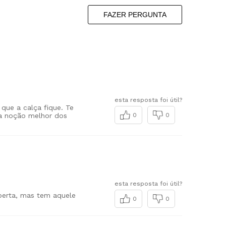
FAZER PERGUNTA
esta resposta foi útil?
ue a calça fique. Te
ma noção melhor dos
0
0
esta resposta foi útil?
aberta, mas tem aquele
0
0