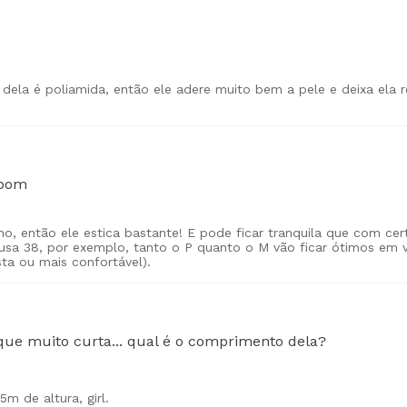
do dela é poliamida, então ele adere muito bem a pele e deixa ela 
 bom
no, então ele estica bastante! E pode ficar tranquila que com cer
 usa 38, por exemplo, tanto o P quanto o M vão ficar ótimos em v
ta ou mais confortável).
que muito curta... qual é o comprimento dela?
5m de altura, girl.