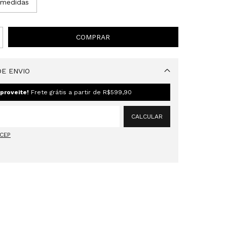
 medidas
E ENVIO
Alterar CEP
proveite!
Frete grátis a partir de
R$599,90
CALCULAR
 CEP