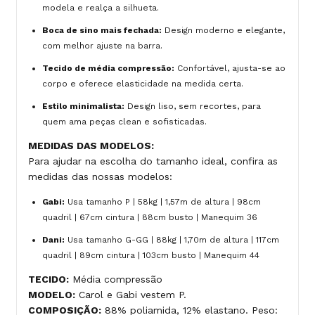
modela e realça a silhueta.
Boca de sino mais fechada:
Design moderno e elegante,
com melhor ajuste na barra.
Tecido de média compressão:
Confortável, ajusta-se ao
corpo e oferece elasticidade na medida certa.
Estilo minimalista:
Design liso, sem recortes, para
quem ama peças clean e sofisticadas.
MEDIDAS DAS MODELOS:
Para ajudar na escolha do tamanho ideal, confira as
medidas das nossas modelos:
Gabi:
Usa tamanho P | 58kg | 1,57m de altura | 98cm
quadril | 67cm cintura | 88cm busto | Manequim 36
Dani:
Usa tamanho G-GG | 88kg | 1,70m de altura | 117cm
quadril | 89cm cintura | 103cm busto | Manequim 44
TECIDO:
Média compressão
MODELO:
Carol e Gabi vestem P.
COMPOSIÇÃO:
88% poliamida, 12% elastano. Peso: