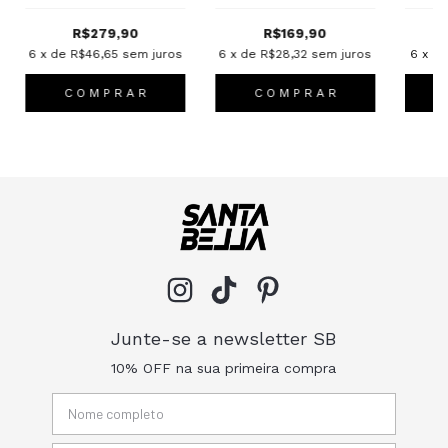
R$279,90
R$169,90
6
x de
R$46,65
sem juros
6
x de
R$28,32
sem juros
6
x d
C O M P R A R
C O M P R A R
Junte-se a newsletter SB
10% OFF na sua primeira compra