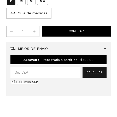
P
M
G
GG
Guia de medidas
MEIOS DE ENVIO
Alterar CEP
Aproveite!
Frete grátis a partir de
R$599,90
CALCULAR
Não sei meu CEP