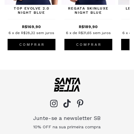
TOP EVOLVE 2.0
REGATA SKINLUXE
LEG
NIGHT BLUE
NIGHT BLUE
R$169,90
R$189,90
6
x de
R$28,32
sem juros
6
x de
R$31,65
sem juros
6
x d
C O M P R A R
C O M P R A R
Junte-se a newsletter SB
10% OFF na sua primeira compra