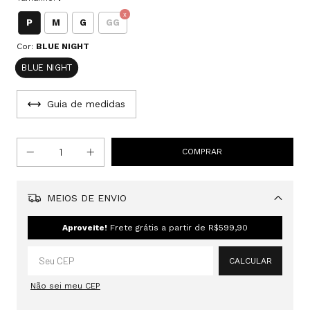
P
M
G
GG
Cor:
BLUE NIGHT
BLUE NIGHT
Guia de medidas
MEIOS DE ENVIO
Alterar CEP
Aproveite!
Frete grátis a partir de
R$599,90
CALCULAR
Não sei meu CEP