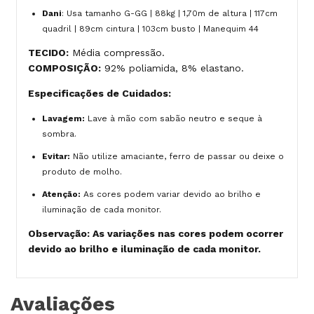
Dani
: Usa tamanho G-GG | 88kg | 1,70m de altura | 117cm
quadril | 89cm cintura | 103cm busto | Manequim 44
TECIDO:
Média compressão.
COMPOSIÇÃO:
92% poliamida, 8% elastano.
Especificações de Cuidados:
Lavagem:
Lave à mão com sabão neutro e seque à
sombra.
Evitar:
Não utilize amaciante, ferro de passar ou deixe o
produto de molho.
Atenção:
As cores podem variar devido ao brilho e
iluminação de cada monitor.
Observação: As variações nas cores podem ocorrer
devido ao brilho e iluminação de cada monitor.
Avaliações