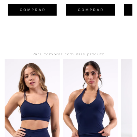
C O M P R A R
C O M P R A R
Para comprar com esse produto