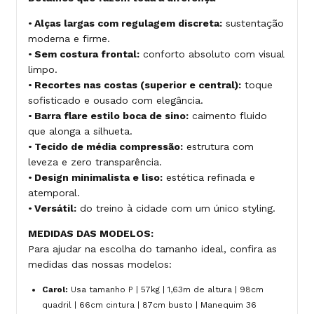
•
Alças largas com regulagem discreta:
sustentação
moderna e firme.
•
Sem costura frontal:
conforto absoluto com visual
limpo.
•
Recortes nas costas (superior e central):
toque
sofisticado e ousado com elegância.
•
Barra flare estilo boca de sino:
caimento fluido
que alonga a silhueta.
•
Tecido de média compressão:
estrutura com
leveza e zero transparência.
•
Design minimalista e liso:
estética refinada e
atemporal.
•
Versátil:
do treino à cidade com um único styling.
MEDIDAS DAS MODELOS:
Para ajudar na escolha do tamanho ideal, confira as
medidas das nossas modelos:
Carol:
Usa tamanho P | 57kg | 1,63m de altura | 98cm
quadril | 66cm cintura | 87cm busto | Manequim 36