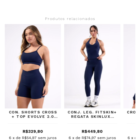
Produtos relacionados
CON. SHORTS CROSS
CONJ. LEG. FITSKIN+
CROP
+ TOP EVOLVE 2.0
REGATA SKINLUXE
NIGHT BLUE
NIGHT BLUE
R$329,80
R$449,80
6
x de
R$54,97
sem juros
6
x de
R$74,97
sem juros
6
x d