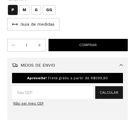
P
M
G
GG
Guia de medidas
MEIOS DE ENVIO
Alterar CEP
Aproveite!
Frete grátis a partir de
R$599,90
CALCULAR
Não sei meu CEP