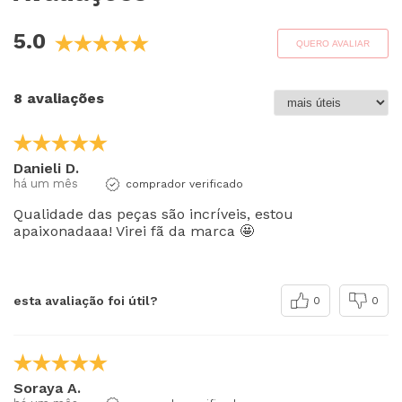
5.0
QUERO AVALIAR
8 avaliações
Danieli D.
há um mês
comprador verificado
Qualidade das peças são incríveis, estou
apaixonadaaa! Virei fã da marca 🤩
esta avaliação foi útil?
0
0
Soraya A.