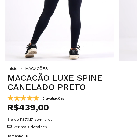
Início
MACACÕES
MACACÃO LUXE SPINE
CANELADO PRETO
8 avaliações
R$439,00
6
x de
R$73,17
sem juros
Ver mais detalhes
Tamanho:
P