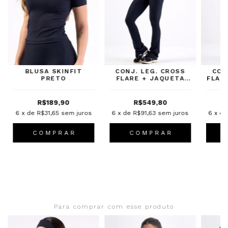
BLUSA SKINFIT
CONJ. LEG. CROSS
CON
PRETO
FLARE + JAQUETA
FLAR
FUSION LONGLINE
PRETO
R$189,90
R$549,80
6
x de
R$31,65
sem juros
6
x de
R$91,63
sem juros
6
x d
C O M P R A R
C O M P R A R
Para comprar com esse produto