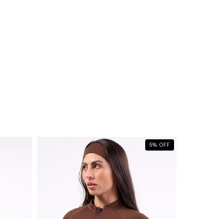
5
%
OFF