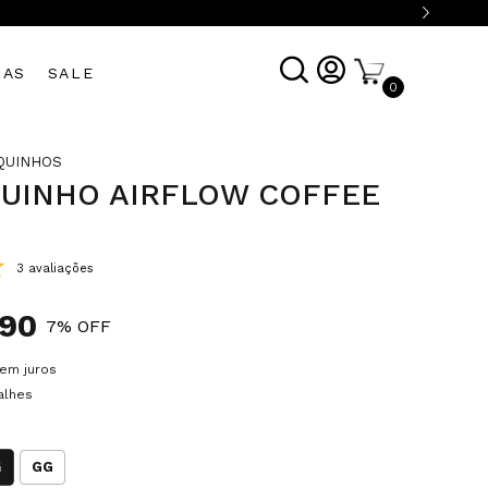
DAS
SALE
0
QUINHOS
UINHO AIRFLOW COFFEE
3 avaliações
,90
7
% OFF
em juros
alhes
G
GG