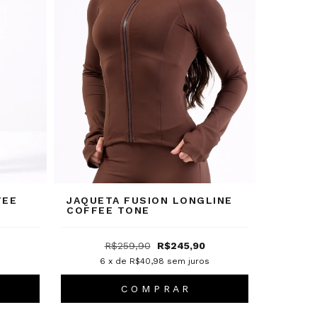
FEE
JAQUETA FUSION LONGLINE
COFFEE TONE
R$259,90
R$245,90
s
6
x de
R$40,98
sem juros
C O M P R A R