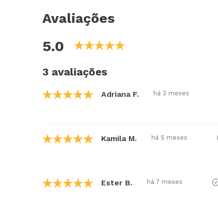
Avaliações
5.0
3 avaliações
Adriana F.
há 3 meses
Kamila M.
há 5 meses
Ester B.
há 7 meses