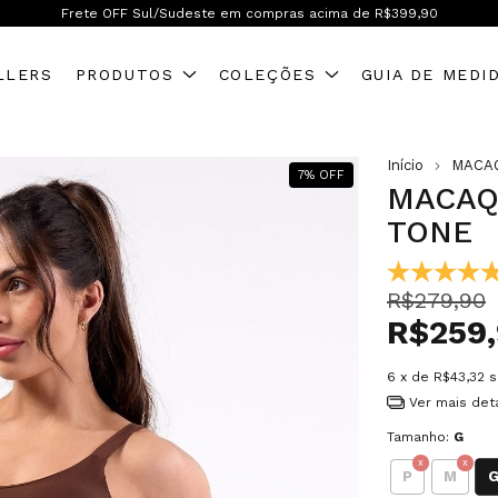
Frete OFF Brasil inteiro! A partir de R$599,90
LLERS
PRODUTOS
COLEÇÕES
GUIA DE MEDI
Início
MACA
7
%
OFF
MACAQ
TONE
R$279,90
R$259
6
x de
R$43,32
s
Ver mais det
Tamanho:
G
P
M