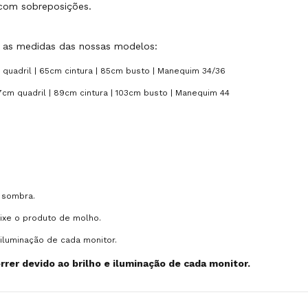
 com sobreposições.
ra as medidas das nossas modelos:
 quadril | 65cm cintura | 85cm busto | Manequim 34/36
17cm quadril | 89cm cintura | 103cm busto | Manequim 44
 sombra.
eixe o produto de molho.
iluminação de cada monitor.
rer devido ao brilho e iluminação de cada monitor.