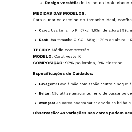
Design versátil:
do treino ao look urbano
MEDIDAS DAS MODELOS:
Para ajudar na escolha do tamanho ideal, confi
Carol:
Usa tamanho P | 57kg | 1,63m de altura | 99cm
Dani:
Usa tamanho G-GG | 88kg | 1,70m de altura | 1
TECIDO:
Média compressão.
MODELO:
Carol veste P.
COMPOSIÇÃO:
92% poliamida, 8% elastano.
Especificações de Cuidados:
Lavagem:
Lave à mão com sabão neutro e seque à
Evitar:
Não utilize amaciante, ferro de passar ou d
Atenção:
As cores podem variar devido ao brilho e 
Observação: As variações nas cores podem ocor