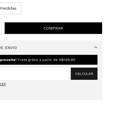
 medidas
E ENVIO
Alterar CEP
proveite!
Frete grátis a partir de
R$599,90
CALCULAR
 CEP