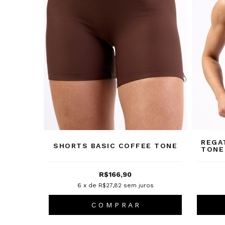
REGA
SHORTS BASIC COFFEE TONE
TONE
R$166,90
6
x de
R$27,82
sem juros
C O M P R A R