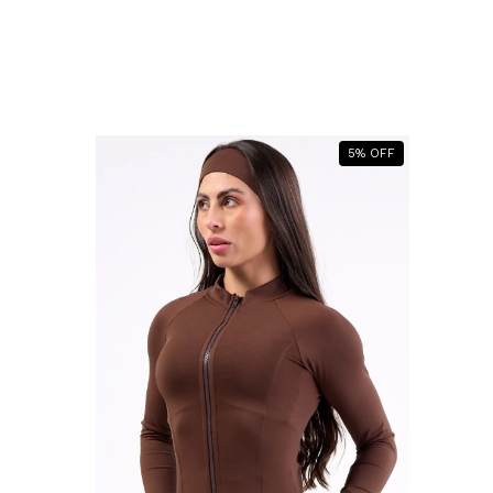
5
%
OFF