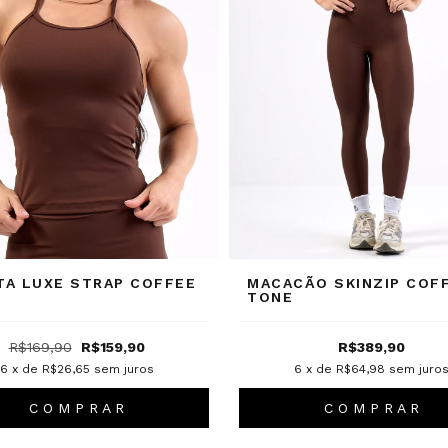
TA LUXE STRAP COFFEE
MACACÃO SKINZIP COF
TONE
R$169,90
R$159,90
R$389,90
6
x de
R$26,65
sem juros
6
x de
R$64,98
sem juro
C O M P R A R
C O M P R A R