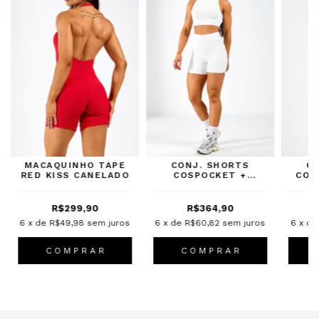
MACAQUINHO TAPE
CONJ. SHORTS
C
RED KISS CANELADO
COSPOCKET +
COS
CROPPED CLOUD
BR
CANELADO
R$299,90
R$364,90
6
x de
R$49,98
sem juros
6
x de
R$60,82
sem juros
6
x d
C O M P R A R
C O M P R A R