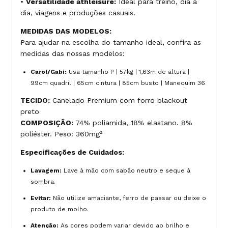
•
Versatilidade athleisure:
Ideal para treino, dia a
dia, viagens e produções casuais.
MEDIDAS DAS MODELOS:
Para ajudar na escolha do tamanho ideal, confira as
medidas das nossas modelos:
Carol/Gabi:
Usa tamanho P | 57kg | 1,63m de altura |
99cm quadril | 65cm cintura | 85cm busto | Manequim 36
TECIDO:
Canelado Premium com forro blackout
preto
COMPOSIÇÃO:
74% poliamida, 18% elastano. 8%
poliéster. Peso: 360mg²
Especificações de Cuidados:
Lavagem:
Lave à mão com sabão neutro e seque à
sombra.
Evitar:
Não utilize amaciante, ferro de passar ou deixe o
produto de molho.
Atenção:
As cores podem variar devido ao brilho e