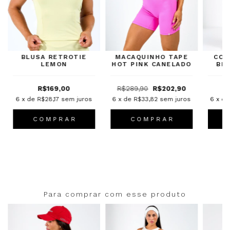
BLUSA RETROTIE
MACAQUINHO TAPE
CON
LEMON
HOT PINK CANELADO
BL
R$169,00
R$289,90
R$202,90
6
x de
R$28,17
sem juros
6
x de
R$33,82
sem juros
6
x d
C O M P R A R
C O M P R A R
Para comprar com esse produto