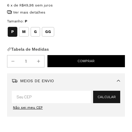
6
x de
R$49,98
sem juros
Ver mais detalhes
Tamanho:
P
P
M
G
GG
Tabela de Medidas
MEIOS DE ENVIO
Alterar CEP
CALCULAR
Não sei meu CEP