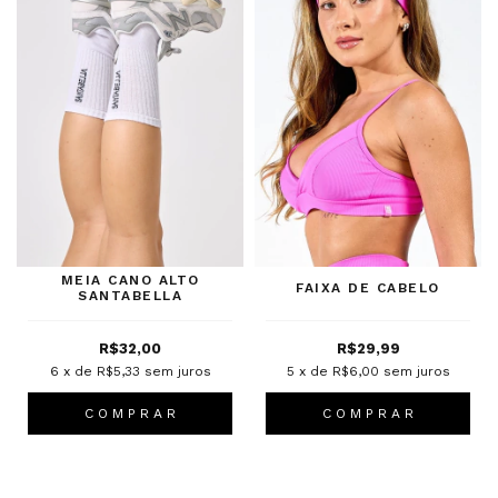
MEIA CANO ALTO
FAIXA DE CABELO
SANTABELLA
R$32,00
R$29,99
6
x de
R$5,33
sem juros
5
x de
R$6,00
sem juros
C O M P R A R
C O M P R A R