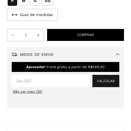
P
M
G
GG
Guia de medidas
MEIOS DE ENVIO
Alterar CEP
Aproveite!
Frete grátis a partir de
R$599,90
CALCULAR
Não sei meu CEP