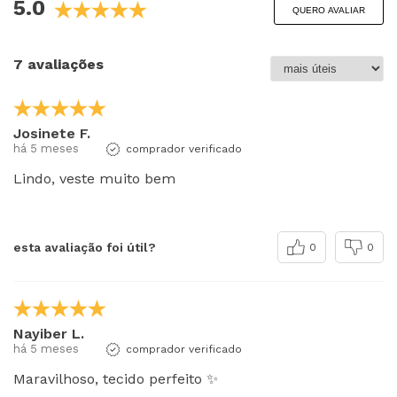
5.0
QUERO AVALIAR
7 avaliações
Josinete F.
há 5 meses
comprador verificado
Lindo, veste muito bem
esta avaliação foi útil?
0
0
Nayiber L.
há 5 meses
comprador verificado
Maravilhoso, tecido perfeito ✨