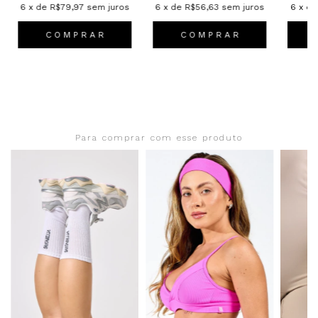
6
x de
R$79,97
sem juros
6
x de
R$56,63
sem juros
6
x d
C O M P R A R
C O M P R A R
Para comprar com esse produto