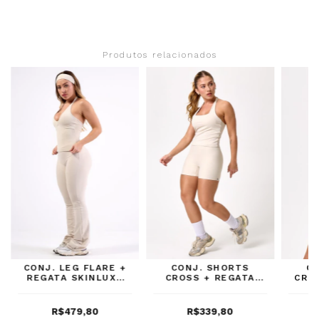
Produtos relacionados
CONJ. LEG FLARE +
CONJ. SHORTS
C
REGATA SKINLUXE
CROSS + REGATA
CRO
LUNA
ONE LUNA
C
R$479,80
R$339,80