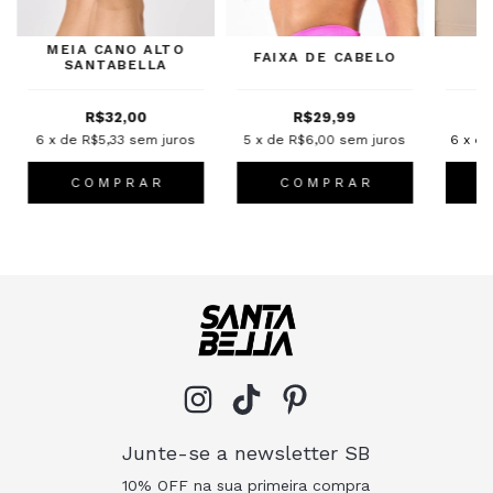
MEIA CANO ALTO
FAIXA DE CABELO
SANTABELLA
S
R$32,00
R$29,99
6
x de
R$5,33
sem juros
5
x de
R$6,00
sem juros
6
x d
C O M P R A R
C O M P R A R
Junte-se a newsletter SB
10% OFF na sua primeira compra