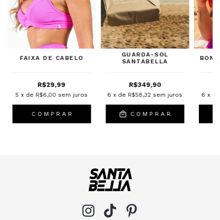
GUARDA-SOL
FAIXA DE CABELO
BONÉ
SANTABELLA
R$29,99
R$349,90
5
x de
R$6,00
sem juros
6
x de
R$58,32
sem juros
6
x d
C O M P R A R
C O M P R A R