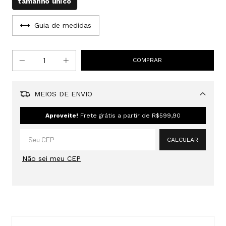
tamanho único
Guia de medidas
MEIOS DE ENVIO
Alterar CEP
Aproveite!
Frete grátis a partir de
R$599,90
CALCULAR
Não sei meu CEP