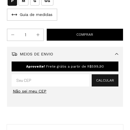
P
M
G
GG
Guia de medidas
MEIOS DE ENVIO
Alterar CEP
Aproveite!
Frete grátis a partir de
R$599,90
CALCULAR
Não sei meu CEP