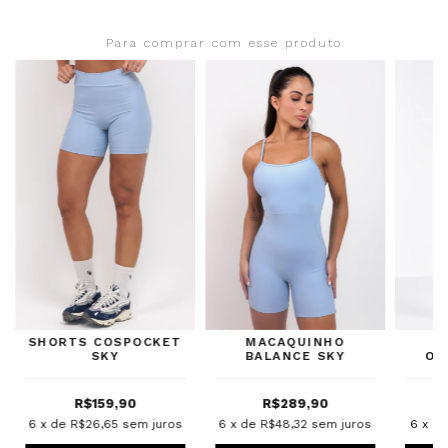
Para comprar com esse produto
SHORTS COSPOCKET
MACAQUINHO
SKY
BALANCE SKY
OV
LOV
R$159,90
R$289,90
6
x de
R$26,65
sem juros
6
x de
R$48,32
sem juros
6
x d