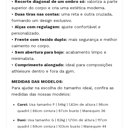
•
Recorte diagonal de um ombro só:
valoriza a parte
superior do corpo e cria uma estética moderna.
•
Duas tiras nas costas:
uma reta e outra cruzada,
formando um design exclusivo.
•
Alças com regulagem:
ajuste confortável e
personalizado.
•
Frente com tecido duplo:
mais segurança e melhor
caimento no corpo.
•
Sem abertura para bojo:
acabamento limpo e
minimalista.
•
Comprimento alongado:
ideal para composições
athleisure dentro e fora da gym.
MEDIDAS DAS MODELOS:
Para ajudar na escolha do tamanho ideal, confira as
medidas das nossas modelos:
Carol:
Usa tamanho P | 54kg | 1,62m de altura | 98cm
quadril | 66cm cintura | 87cm busto | Manequim 36
Dani:
Usa tamanho G | 82kg | 1,70m de altura | 117cm
quadril | 89cm cintura | 103cm busto | Manequim 44