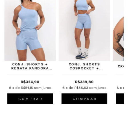
CONJ. SHORTS +
CONJ. SHORTS
CRO
REGATA PANDORA
COSPOCKET +
SKY
CROPPED AURA SKY
R$324,90
R$339,80
6
x de
R$54,15
sem juros
6
x de
R$56,63
sem juros
6
x d
C O M P R A R
C O M P R A R