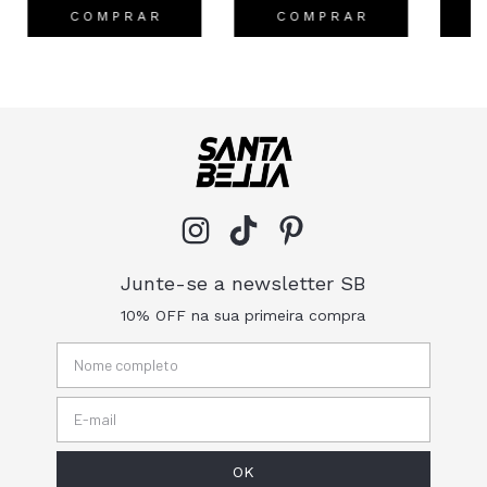
C O M P R A R
C O M P R A R
Junte-se a newsletter SB
10% OFF na sua primeira compra