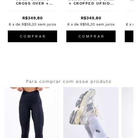
CROSS OVER +
+ CROPPED UPSIDE
CROPPED UPSIDE
PRETO
PRETO
R$349,80
R$349,80
6
x de
R$58,30
sem juros
6
x de
R$58,30
sem juros
6
x d
C O M P R A R
C O M P R A R
Para comprar com esse produto