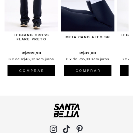
LEGGING CROSS
LEGG
MEIA CANO ALTO SB
FLARE PRETO
R$289,90
R$32,00
6
x de
R$48,32
sem juros
6
x de
R$5,33
sem juros
6
x d
C O M P R A R
C O M P R A R