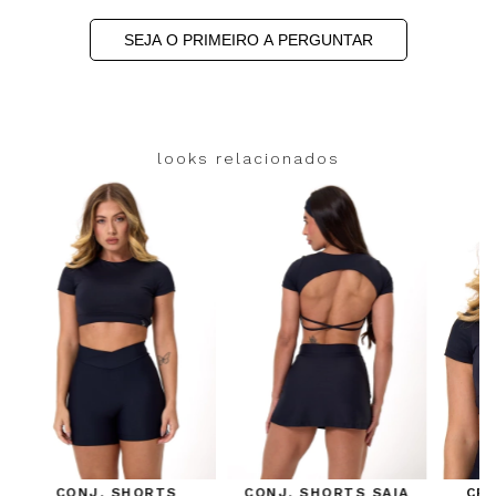
SEJA O PRIMEIRO A PERGUNTAR
looks relacionados
CONJ. SHORTS
CONJ. SHORTS SAIA
CR