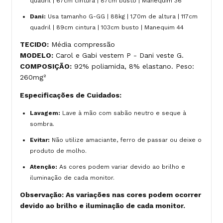
quadril | 67cm cintura | 87cm busto | Manequim 36
Dani:
Usa tamanho G-GG | 88kg | 1,70m de altura | 117cm
quadril | 89cm cintura | 103cm busto | Manequim 44
TECIDO:
Média compressão
MODELO:
Carol e Gabi vestem P - Dani veste G.
COMPOSIÇÃO:
92% poliamida, 8% elastano. Peso:
260mg²
Especificações de Cuidados:
Lavagem:
Lave à mão com sabão neutro e seque à
sombra.
Evitar:
Não utilize amaciante, ferro de passar ou deixe o
produto de molho.
Atenção:
As cores podem variar devido ao brilho e
iluminação de cada monitor.
Observação: As variações nas cores podem ocorrer
devido ao brilho e iluminação de cada monitor.