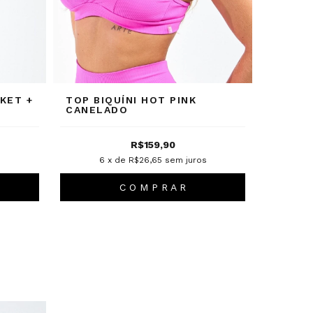
KET +
TOP BIQUÍNI HOT PINK
CANELADO
R$159,90
6
x de
R$26,65
sem juros
C O M P R A R