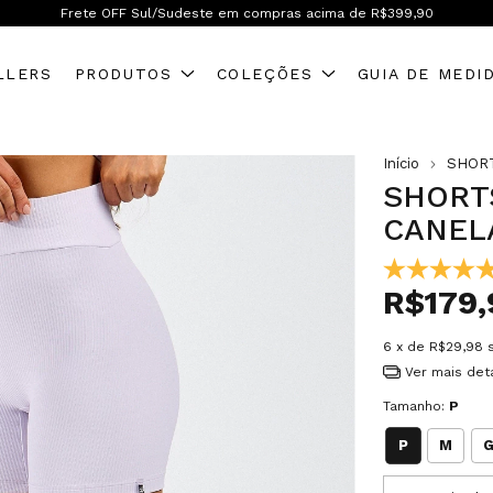
Frete OFF Brasil inteiro! A partir de R$599,90
LLERS
PRODUTOS
COLEÇÕES
GUIA DE MEDI
Início
SHOR
SHORT
CANEL
R$179,
6
x de
R$29,98
Ver mais det
Tamanho:
P
P
M