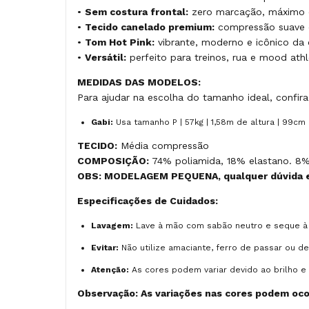
•
Sem costura frontal:
zero marcação, máximo 
•
Tecido canelado premium:
compressão suave 
•
Tom Hot Pink:
vibrante, moderno e icônico da
•
Versátil:
perfeito para treinos, rua e mood athl
MEDIDAS DAS MODELOS:
Para ajudar na escolha do tamanho ideal, confi
Gabi:
Usa tamanho P | 57kg | 1,58m de altura | 99cm
TECIDO:
Média compressão
COMPOSIÇÃO:
74% poliamida, 18% elastano. 8%
OBS: MODELAGEM PEQUENA, qualquer dúvida e
Especificações de Cuidados:
Lavagem:
Lave à mão com sabão neutro e seque à
Evitar:
Não utilize amaciante, ferro de passar ou d
Atenção:
As cores podem variar devido ao brilho e 
Observação: As variações nas cores podem ocor