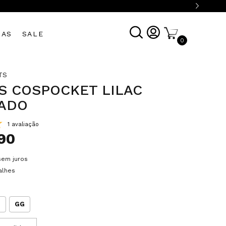
DAS
SALE
0
TS
S COSPOCKET LILAC
ADO
1 avaliação
90
sem juros
alhes
G
GG