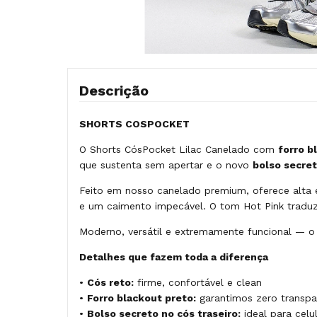
Descrição
SHORTS COSPOCKET
O Shorts CósPocket Lilac Canelado com
forro b
que sustenta sem apertar e o novo
bolso secret
Feito em nosso canelado premium, oferece alta e
e um caimento impecável. O tom Hot Pink traduz 
Moderno, versátil e extremamente funcional — o
Detalhes que fazem toda a diferença
•
Cós reto:
firme, confortável e clean
•
Forro blackout preto:
garantimos zero transpa
•
Bolso secreto no cós traseiro:
ideal para celu