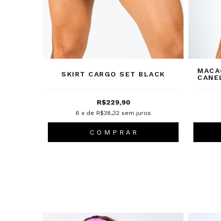
MACA
SKIRT CARGO SET BLACK
CANE
R$229,90
6
x de
R$38,32
sem juros
C O M P R A R