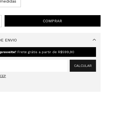
 medidas
E ENVIO
Alterar CEP
proveite!
Frete grátis a partir de
R$599,90
CALCULAR
 CEP