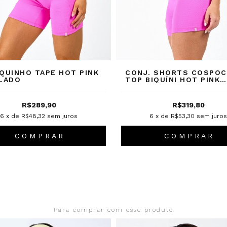
QUINHO TAPE HOT PINK
CONJ. SHORTS COSPOC
LADO
TOP BIQUÍNI HOT PINK
CANELADO
R$289,90
R$319,80
6
x de
R$48,32
sem juros
6
x de
R$53,30
sem juros
C O M P R A R
C O M P R A R
Para comprar com esse produto