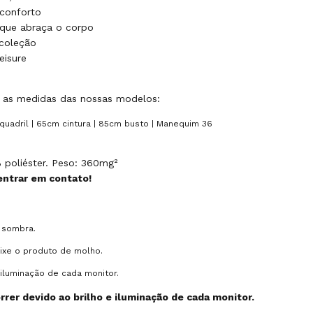
conforto
que abraça o corpo
 coleção
eisure
ra as medidas das nossas modelos:
 quadril | 65cm cintura | 85cm busto | Manequim 36
 poliéster. Peso: 360mg²
ntrar em contato!
 sombra.
eixe o produto de molho.
iluminação de cada monitor.
rer devido ao brilho e iluminação de cada monitor.