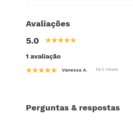
Avaliações
5.0
1 avaliação
Vanessa A.
há 5 meses
Perguntas & respostas