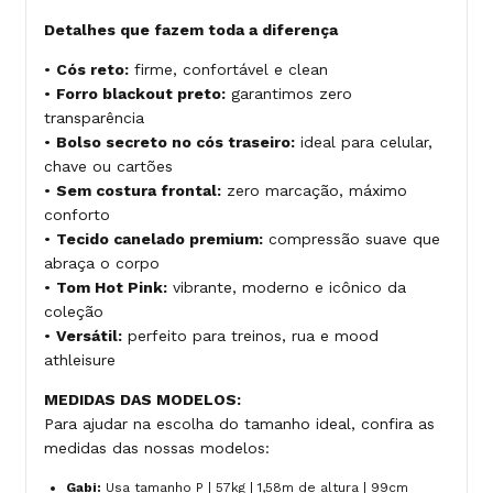
Detalhes que fazem toda a diferença
•
Cós reto:
firme, confortável e clean
•
Forro blackout preto:
garantimos zero
transparência
•
Bolso secreto no cós traseiro:
ideal para celular,
chave ou cartões
•
Sem costura frontal:
zero marcação, máximo
conforto
•
Tecido canelado premium:
compressão suave que
abraça o corpo
•
Tom Hot Pink:
vibrante, moderno e icônico da
coleção
•
Versátil:
perfeito para treinos, rua e mood
athleisure
MEDIDAS DAS MODELOS:
Para ajudar na escolha do tamanho ideal, confira as
medidas das nossas modelos:
Gabi:
Usa tamanho P | 57kg | 1,58m de altura | 99cm