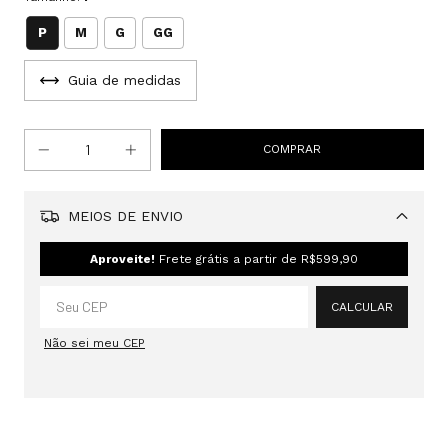
P
M
G
GG
Guia de medidas
MEIOS DE ENVIO
Alterar CEP
Aproveite!
Frete grátis a partir de
R$599,90
CALCULAR
Não sei meu CEP