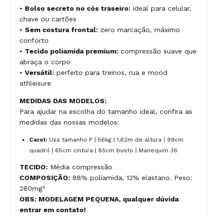
•
Bolso secreto no cós traseiro:
ideal para celular,
chave ou cartões
•
Sem costura frontal:
zero marcação, máximo
conforto
•
Tecido poliamida premium:
compressão suave que
abraça o corpo
•
Versátil:
perfeito para treinos, rua e mood
athleisure
MEDIDAS DAS MODELOS:
Para ajudar na escolha do tamanho ideal, confira as
medidas das nossas modelos:
Carol:
Usa tamanho P | 56kg | 1,62m de altura | 99cm
quadril | 65cm cintura | 85cm busto | Manequim 36
TECIDO:
Média compressão
COMPOSIÇÃO:
88% poliamida, 12% elastano. Peso:
280mg²
OBS: MODELAGEM PEQUENA, qualquer dúvida
entrar em contato!