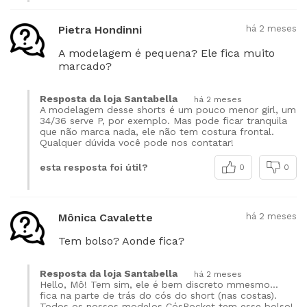
Pietra Hondinni
há 2 meses
A modelagem é pequena? Ele fica muito
marcado?
Resposta da loja Santabella
há 2 meses
A modelagem desse shorts é um pouco menor girl, um
34/36 serve P, por exemplo. Mas pode ficar tranquila
que não marca nada, ele não tem costura frontal.
Qualquer dúvida você pode nos contatar!
esta resposta foi útil?
0
0
Mônica Cavalette
há 2 meses
Tem bolso? Aonde fica?
Resposta da loja Santabella
há 2 meses
Hello, Mô! Tem sim, ele é bem discreto mmesmo...
fica na parte de trás do cós do short (nas costas).
Todos os nossos modelos CósPocket tem esse bolso!