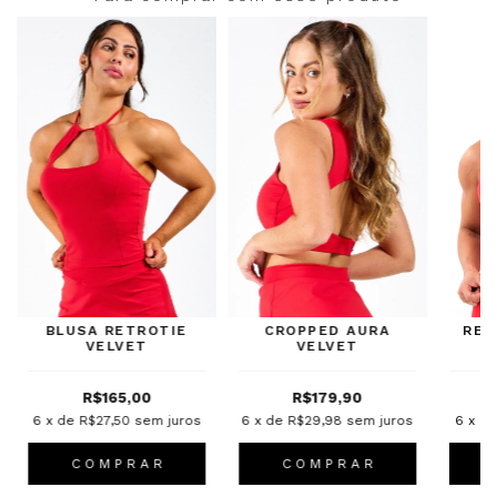
BLUSA RETROTIE
CROPPED AURA
REG
VELVET
VELVET
R$165,00
R$179,90
6
x de
R$27,50
sem juros
6
x de
R$29,98
sem juros
6
x d
C O M P R A R
C O M P R A R