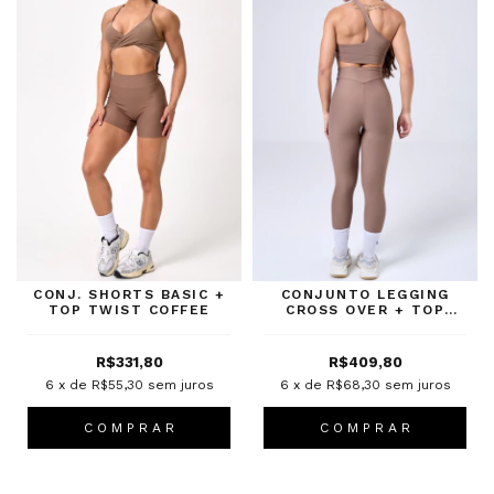
CONJ. SHORTS BASIC +
CONJUNTO LEGGING
TOP TWIST COFFEE
CROSS OVER + TOP
PANDORA COFFEE
R$331,80
R$409,80
6
x de
R$55,30
sem juros
6
x de
R$68,30
sem juros
C O M P R A R
C O M P R A R