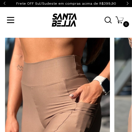
$399,90
Frete OFF Brasil inteiro! A partir de R$599,90
Fret
0