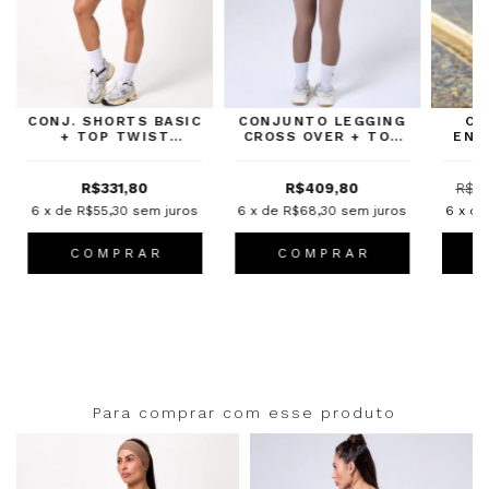
CONJ. SHORTS BASIC
CONJUNTO LEGGING
CO
+ TOP TWIST
CROSS OVER + TOP
ENE
COFFEE
PANDORA COFFEE
RE
R$331,80
R$409,80
R$3
6
x de
R$55,30
sem juros
6
x de
R$68,30
sem juros
6
x d
C O M P R A R
C O M P R A R
Para comprar com esse produto