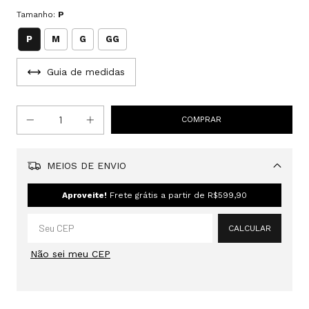
Tamanho:
P
P
M
G
GG
Guia de medidas
MEIOS DE ENVIO
Alterar CEP
Aproveite!
Frete grátis a partir de
R$599,90
CALCULAR
Não sei meu CEP