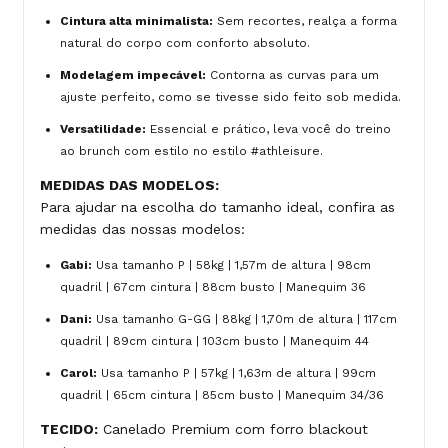
Cintura alta minimalista:
Sem recortes, realça a forma
natural do corpo com conforto absoluto.
Modelagem impecável:
Contorna as curvas para um
ajuste perfeito, como se tivesse sido feito sob medida.
Versatilidade:
Essencial e prático, leva você do treino
ao brunch com estilo no estilo #athleisure.
MEDIDAS DAS MODELOS:
Para ajudar na escolha do tamanho ideal, confira as
medidas das nossas modelos:
Gabi:
Usa tamanho P | 58kg | 1,57m de altura | 98cm
quadril | 67cm cintura | 88cm busto | Manequim 36
Dani:
Usa tamanho G-GG | 88kg | 1,70m de altura | 117cm
quadril | 89cm cintura | 103cm busto | Manequim 44
Carol:
Usa tamanho P | 57kg | 1,63m de altura | 99cm
quadril | 65cm cintura | 85cm busto | Manequim 34/36
TECIDO:
Canelado Premium com forro blackout