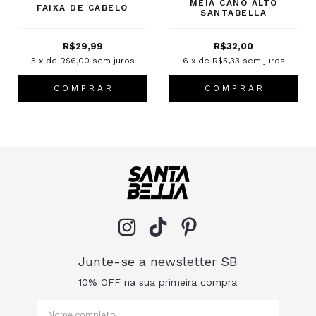
MEIA CANO ALTO
FAIXA DE CABELO
SANTABELLA
R$29,99
R$32,00
5
x de
R$6,00
sem juros
6
x de
R$5,33
sem juros
C O M P R A R
C O M P R A R
Junte-se a newsletter SB
10% OFF na sua primeira compra