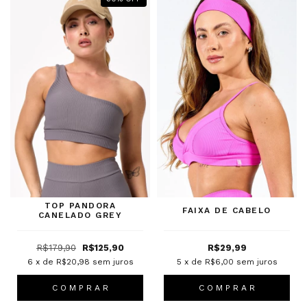
TOP PANDORA
FAIXA DE CABELO
CANELADO GREY
R$179,90
R$125,90
R$29,99
6
x de
R$20,98
sem juros
5
x de
R$6,00
sem juros
C O M P R A R
C O M P R A R