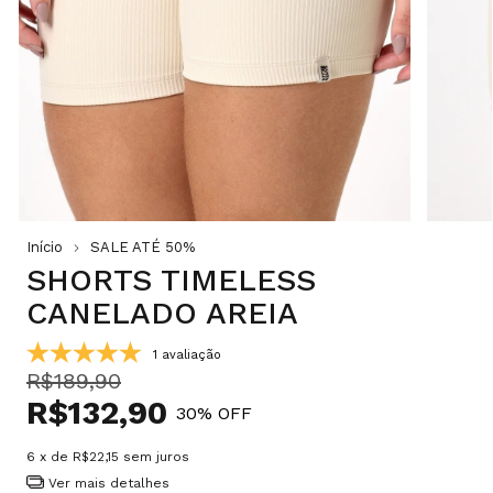
Início
SALE ATÉ 50%
SHORTS TIMELESS
CANELADO AREIA
1 avaliação
R$189,90
R$132,90
30
% OFF
6
x de
R$22,15
sem juros
Ver mais detalhes