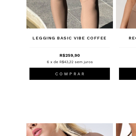
LEGGING BASIC VIBE COFFEE
RE
R$259,90
6
x de
R$43,32
sem juros
C O M P R A R