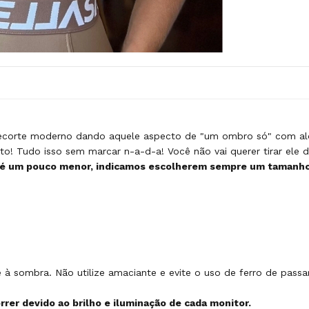
 recorte moderno dando aquele aspecto de "um ombro só" com alç
! Tudo isso sem marcar n-a-d-a! Você não vai querer tirar ele do
um pouco menor, indicamos escolherem sempre um tamanho m
 sombra. Não utilize amaciante e evite o uso de ferro de pass
rer devido ao brilho e iluminação de cada monitor.