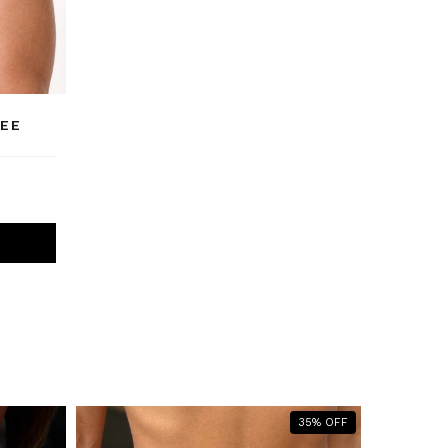
FEE
35
%
OFF