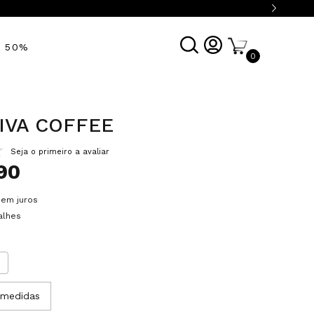
É 50%
0
IVA COFFEE
Seja o primeiro a avaliar
90
sem juros
alhes
G
 medidas