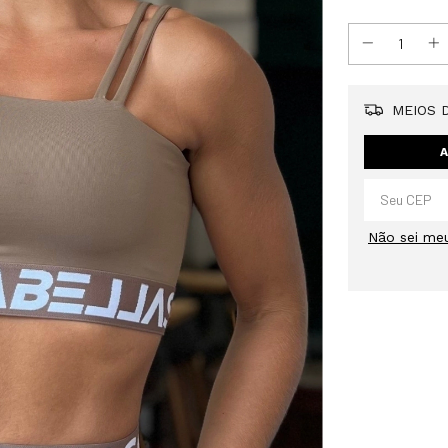
MEIOS D
A
Não sei me