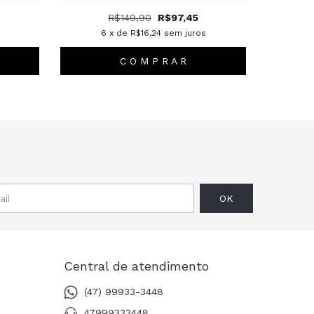
R$149,90
R$97,45
6
x de
R$16,24
sem juros
C O M P R A R
Central de atendimento
(47) 99933-3448
47999333448