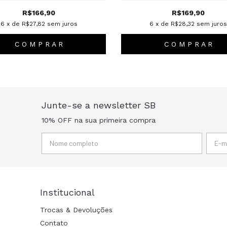
R$166,90
R$169,90
6
x de
R$27,82
sem juros
6
x de
R$28,32
sem juros
C O M P R A R
C O M P R A R
Junte-se a newsletter SB
10% OFF na sua primeira compra
Institucional
Trocas & Devoluções
Contato