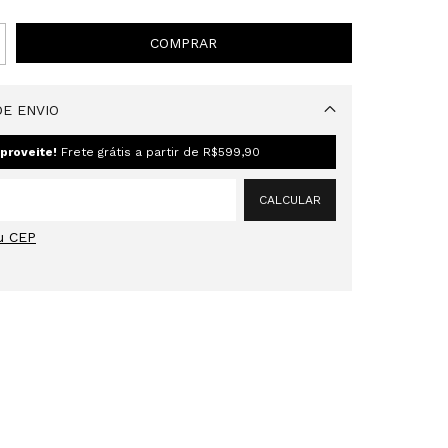
E ENVIO
Alterar CEP
proveite!
Frete grátis a partir de
R$599,90
CALCULAR
u CEP