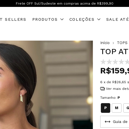
Frete OFF Brasil inteiro! A partir de R$599,90
T SELLERS
PRODUTOS
COLEÇÕES
SALE AT
Início
TOPS
TOP AT
R$159,
6
x de
R$26,65
Ver mais det
Tamanho:
P
P
M
Guia de