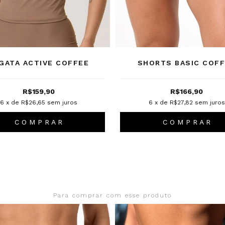
GATA ACTIVE COFFEE
SHORTS BASIC COF
R$159,90
R$166,90
6
x de
R$26,65
sem juros
6
x de
R$27,82
sem juros
C O M P R A R
C O M P R A R
Para comprar com esse produto