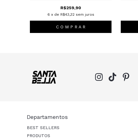
R$259,90
6
x de
R$43,32
sem juros
C O M P R A R
Departamentos
BEST SELLERS
PRODUTOS