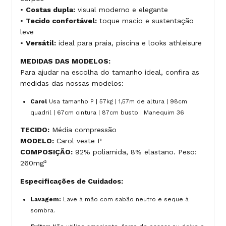
•
Costas dupla:
visual moderno e elegante
•
Tecido confortável:
toque macio e sustentação
leve
•
Versátil:
ideal para praia, piscina e looks athleisure
MEDIDAS DAS MODELOS:
Para ajudar na escolha do tamanho ideal, confira as
medidas das nossas modelos:
Carol
Usa tamanho P | 57kg | 1,57m de altura | 98cm
quadril | 67cm cintura | 87cm busto | Manequim 36
TECIDO:
Média compressão
MODELO:
Carol veste P
COMPOSIÇÃO:
92% poliamida, 8% elastano. Peso:
260mg²
Especificações de Cuidados:
Lavagem:
Lave à mão com sabão neutro e seque à
sombra.