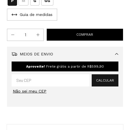
P
M
G
GG
Guia de medidas
MEIOS DE ENVIO
Alterar CEP
Aproveite!
Frete grátis a partir de
R$599,90
CALCULAR
Não sei meu CEP