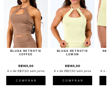
BLUSA RETROTIE
BLUSA RETROTIE
SKI
COFFEE
LEMON
R$165,00
R$165,00
6
x de
R$27,50
sem juros
6
x de
R$27,50
sem juros
6
x d
C O M P R A R
C O M P R A R