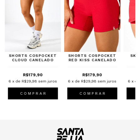
SHORTS COSPOCKET
SHORTS COSPOCKET
SKI
CLOUD CANELADO
RED KISS CANELADO
R$179,90
R$179,90
6
x de
R$29,98
sem juros
6
x de
R$29,98
sem juros
6
x d
C O M P R A R
C O M P R A R