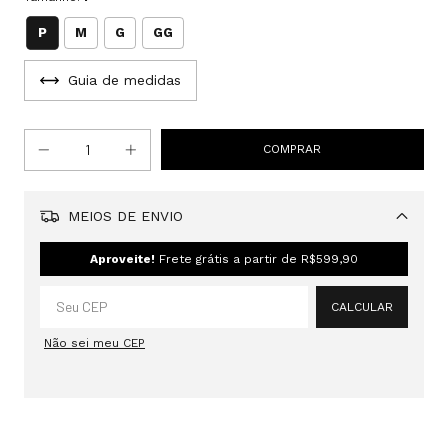
P
M
G
GG
Guia de medidas
MEIOS DE ENVIO
Alterar CEP
Aproveite!
Frete grátis a partir de
R$599,90
CALCULAR
Não sei meu CEP