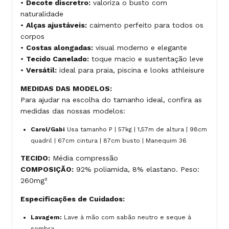
•
Decote discretro:
valoriza o busto com
naturalidade
•
Alças ajustáveis:
caimento perfeito para todos os
corpos
•
Costas alongadas:
visual moderno e elegante
•
Tecido Canelado:
toque macio e sustentação leve
•
Versátil:
ideal para praia, piscina e looks athleisure
MEDIDAS DAS MODELOS:
Para ajudar na escolha do tamanho ideal, confira as
medidas das nossas modelos:
Carol/Gabi
Usa tamanho P | 57kg | 1,57m de altura | 98cm
quadril | 67cm cintura | 87cm busto | Manequim 36
TECIDO:
Média compressão
COMPOSIÇÃO:
92% poliamida, 8% elastano. Peso:
260mg²
Especificações de Cuidados:
Lavagem:
Lave à mão com sabão neutro e seque à
sombra.