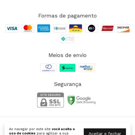
Formas de pagamento
Meios de envio
Segurança
SANTABELLA | Moda Fitness
Ao navegar por este site
você aceita o
©2026. SANTABELLA MODA FITNESS FEMININA - 26264067000127.
Aceitar e fechar
uso de cookies
para agilizar a sua