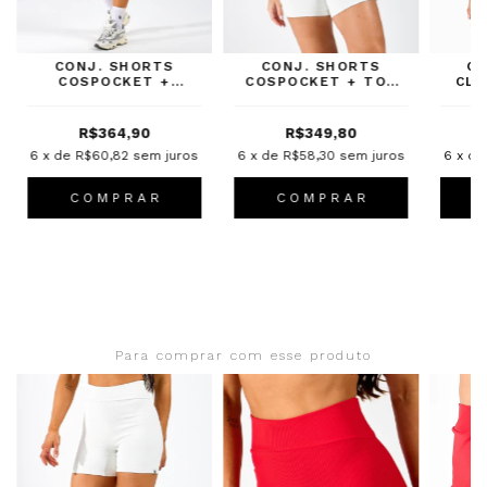
CONJ. SHORTS
CONJ. SHORTS
CR
COSPOCKET +
COSPOCKET + TOP
CLO
CROPPED CLOUD
BRALLETE CLOUD
CANELADO
CANELADO
R$364,90
R$349,80
6
x de
R$60,82
sem juros
6
x de
R$58,30
sem juros
6
x d
C O M P R A R
C O M P R A R
Para comprar com esse produto