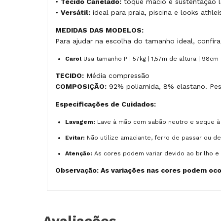
•
Tecido Canelado:
toque macio e sustentação l
•
Versátil:
ideal para praia, piscina e looks athlei
MEDIDAS DAS MODELOS:
Para ajudar na escolha do tamanho ideal, confi
Carol
Usa tamanho P | 57kg | 1,57m de altura | 98cm
TECIDO:
Média compressão
COMPOSIÇÃO:
92% poliamida, 8% elastano. Pe
Especificações de Cuidados:
Lavagem:
Lave à mão com sabão neutro e seque à
Evitar:
Não utilize amaciante, ferro de passar ou d
Atenção:
As cores podem variar devido ao brilho e 
Observação: As variações nas cores podem ocor
Avaliações