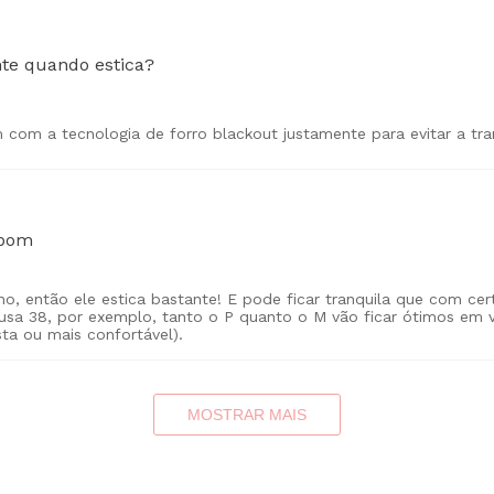
nte quando estica?
m com a tecnologia de forro blackout justamente para evitar a tra
 bom
no, então ele estica bastante! E pode ficar tranquila que com cer
 usa 38, por exemplo, tanto o P quanto o M vão ficar ótimos em v
ta ou mais confortável).
MOSTRAR MAIS