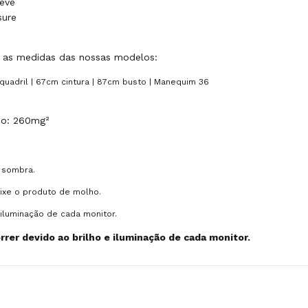
eve
sure
ra as medidas das nossas modelos:
 quadril | 67cm cintura | 87cm busto | Manequim 36
so: 260mg²
 sombra.
eixe o produto de molho.
iluminação de cada monitor.
rer devido ao brilho e iluminação de cada monitor.