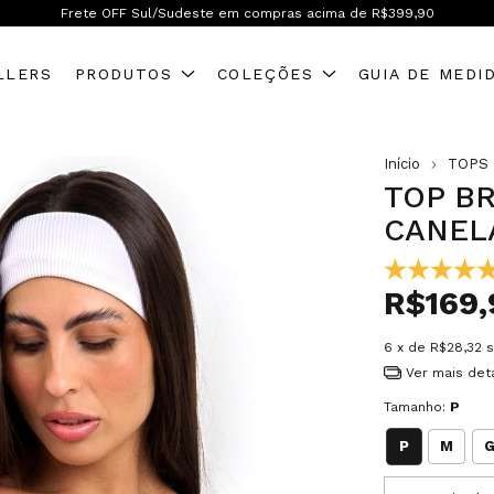
Frete OFF Brasil inteiro! A partir de R$599,90
LLERS
PRODUTOS
COLEÇÕES
GUIA DE MEDI
Início
TOPS
TOP BR
CANEL
R$169,
6
x de
R$28,32
s
Ver mais det
Tamanho:
P
P
M