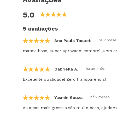
5.0
5 avaliações
Ana Paula Taqueti
há 2 mese
maravilhoso, super aprovado! comprei junto co
Gabriella A.
há um mês
Excelente qualidade! Zero transparência!
Yasmin Souza
há 2 meses
As alças mais grossas são muito boas, ajuda