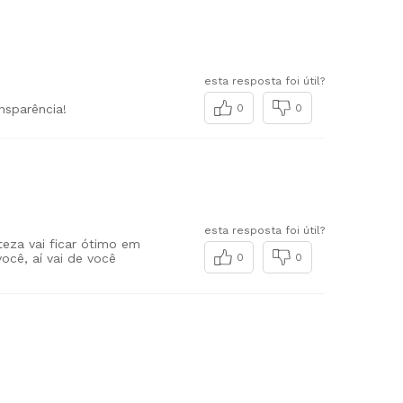
esta resposta foi útil?
nsparência!
0
0
esta resposta foi útil?
teza vai ficar ótimo em
ocê, aí vai de você
0
0