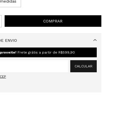
 medidas
E ENVIO
Alterar CEP
proveite!
Frete grátis a partir de
R$599,90
CALCULAR
 CEP