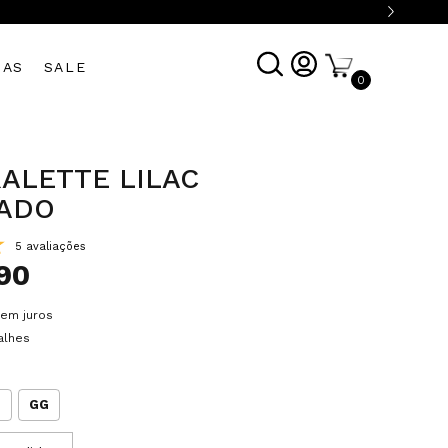
DAS
SALE
0
ALETTE LILAC
ADO
5 avaliações
90
em juros
alhes
G
GG