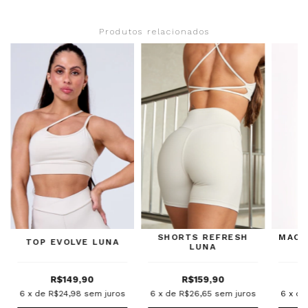
Produtos relacionados
SHORTS REFRESH
MACA
TOP EVOLVE LUNA
LUNA
R$149,90
R$159,90
6
x de
R$24,98
sem juros
6
x de
R$26,65
sem juros
6
x d