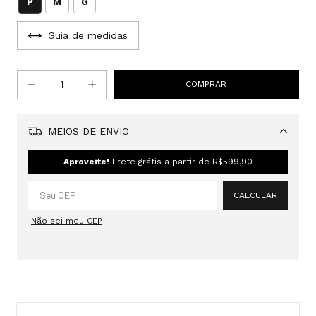
P
M
G
Guia de medidas
MEIOS DE ENVIO
Alterar CEP
Aproveite!
Frete grátis a partir de
R$599,90
CALCULAR
Não sei meu CEP