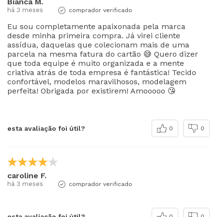
Bianca M.
há 3 meses
comprador verificado
Eu sou completamente apaixonada pela marca
desde minha primeira compra. Já virei cliente
assídua, daquelas que colecionam mais de uma
parcela na mesma fatura do cartão 😅 Quero dizer
que toda equipe é muito organizada e a mente
criativa atrás de toda empresa é fantástica! Tecido
confortável, modelos maravilhosos, modelagem
perfeita! Obrigada por existirem! Amooooo 😘
esta avaliação foi útil?
0
0
caroline F.
há 3 meses
comprador verificado
esta avaliação foi útil?
0
0