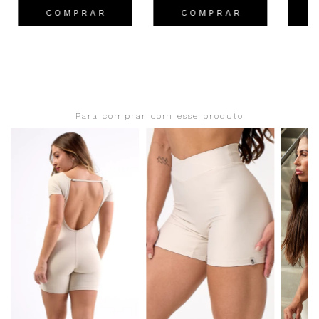
C O M P R A R
C O M P R A R
Para comprar com esse produto