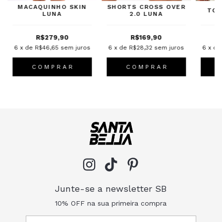
MACAQUINHO SKIN
SHORTS CROSS OVER
TOP
LUNA
2.0 LUNA
R$279,90
R$169,90
6
x de
R$46,65
sem juros
6
x de
R$28,32
sem juros
6
x d
C O M P R A R
C O M P R A R
Junte-se a newsletter SB
10% OFF na sua primeira compra