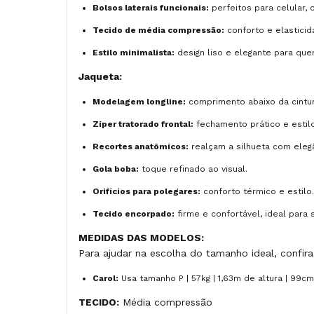
Bolsos laterais funcionais:
perfeitos para celular, 
Tecido de média compressão:
conforto e elasticid
Estilo minimalista:
design liso e elegante para qu
Jaqueta:
Modelagem longline:
comprimento abaixo da cintur
Zíper tratorado frontal:
fechamento prático e estil
Recortes anatômicos:
realçam a silhueta com elegâ
Gola boba:
toque refinado ao visual.
Orifícios para polegares:
conforto térmico e estilo.
Tecido encorpado:
firme e confortável, ideal para
MEDIDAS DAS MODELOS:
Para ajudar na escolha do tamanho ideal, confi
Carol:
Usa tamanho P | 57kg | 1,63m de altura | 99cm
TECIDO:
Média compressão