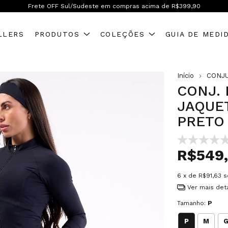
Frete OFF Brasil inteiro! A partir de R$599,90
LLERS
PRODUTOS
COLEÇÕES
GUIA DE MEDI
Início
CONJ
CONJ. 
JAQUE
PRETO
R$549
6
x de
R$91,63
s
Ver mais det
Tamanho:
P
P
M