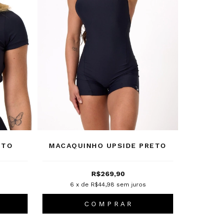
ETO
MACAQUINHO UPSIDE PRETO
R$269,90
s
6
x de
R$44,98
sem juros
C O M P R A R