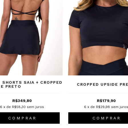
. SHORTS SAIA + CROPPED
CROPPED UPSIDE PR
DE PRETO
R$349,80
R$179,90
6
x de
R$58,30
sem juros
6
x de
R$29,98
sem juro
C O M P R A R
C O M P R A R