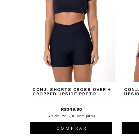
CONJ. SHORTS CROSS OVER +
CONJ
CROPPED UPSIDE PRETO
UPSI
R$349,80
6
x de
R$58,30
sem juros
C O M P R A R