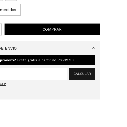
 medidas
E ENVIO
Alterar CEP
proveite!
Frete grátis a partir de
R$599,90
CALCULAR
 CEP