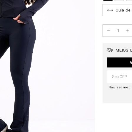
Guia de
MEIOS D
A
Não sei meu