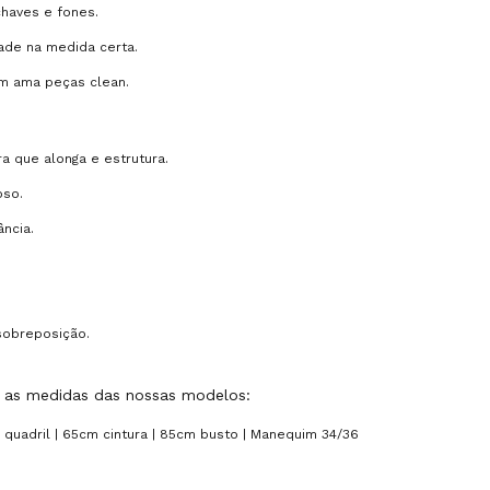
chaves e fones.
ade na medida certa.
em ama peças clean.
a que alonga e estrutura.
oso.
ncia.
 sobreposição.
ra as medidas das nossas modelos:
 quadril | 65cm cintura | 85cm busto | Manequim 34/36