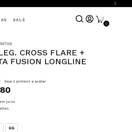
DAS
SALE
0
UNTOS
LEG. CROSS FLARE +
TA FUSION LONGLINE
Seja o primeiro a avaliar
,80
em juros
alhes
G
GG