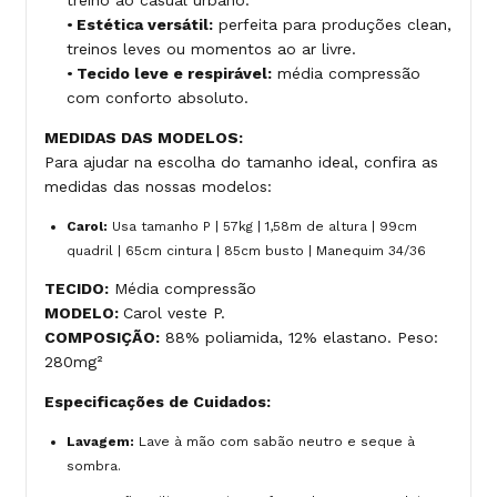
treino ao casual urbano.
•
Estética versátil:
perfeita para produções clean,
treinos leves ou momentos ao ar livre.
•
Tecido leve e respirável:
média compressão
com conforto absoluto.
MEDIDAS DAS MODELOS:
Para ajudar na escolha do tamanho ideal, confira as
medidas das nossas modelos:
Carol:
Usa tamanho P | 57kg | 1,58m de altura | 99cm
quadril | 65cm cintura | 85cm busto | Manequim 34/36
TECIDO:
Média compressão
MODELO:
Carol veste P.
COMPOSIÇÃO:
88% poliamida, 12% elastano. Peso:
280mg²
Especificações de Cuidados:
Lavagem:
Lave à mão com sabão neutro e seque à
sombra.