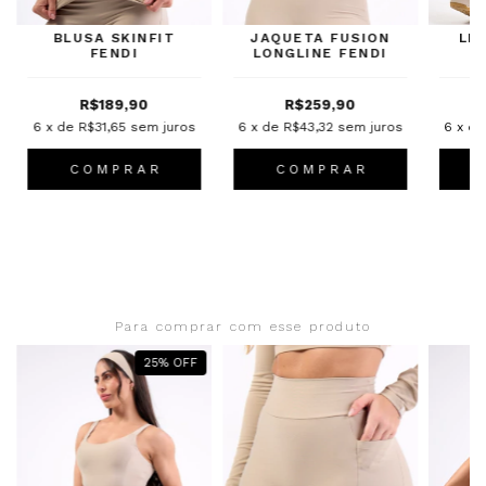
BLUSA SKINFIT
JAQUETA FUSION
LE
FENDI
LONGLINE FENDI
F
R$189,90
R$259,90
6
x de
R$31,65
sem juros
6
x de
R$43,32
sem juros
6
x d
C O M P R A R
C O M P R A R
Para comprar com esse produto
25
%
OFF