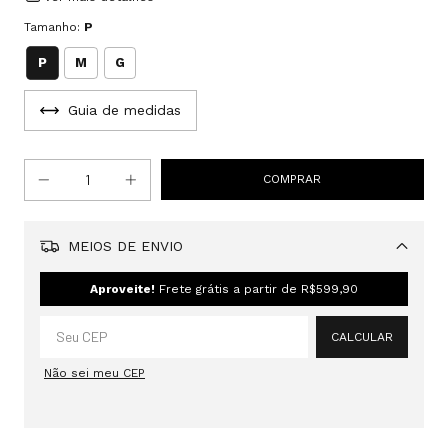
Tamanho:
P
P
M
G
Guia de medidas
MEIOS DE ENVIO
Alterar CEP
Aproveite!
Frete grátis a partir de
R$599,90
CALCULAR
Não sei meu CEP