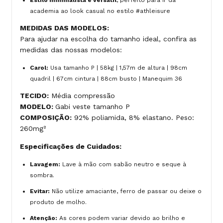
academia ao look casual no estilo #athleisure
MEDIDAS DAS MODELOS:
Para ajudar na escolha do tamanho ideal, confira as
medidas das nossas modelos:
Carol:
Usa tamanho P | 58kg | 1,57m de altura | 98cm
quadril | 67cm cintura | 88cm busto | Manequim 36
TECIDO:
Média compressão
MODELO:
Gabi veste tamanho P
COMPOSIÇÃO:
92% poliamida, 8% elastano. Peso:
260mg²
Especificações de Cuidados:
Lavagem:
Lave à mão com sabão neutro e seque à
sombra.
Evitar:
Não utilize amaciante, ferro de passar ou deixe o
produto de molho.
Atenção:
As cores podem variar devido ao brilho e