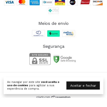
Meios de envio
Segurança
SANTABELLA | Moda Fitness
Ao navegar por este site
você aceita o
©2026. SANTABELLA MODA FITNESS FEMININA - 26264067000127.
Aceitar e fechar
uso de cookies
para agilizar a sua
Todos os direitos reservados.
experiência de compra.