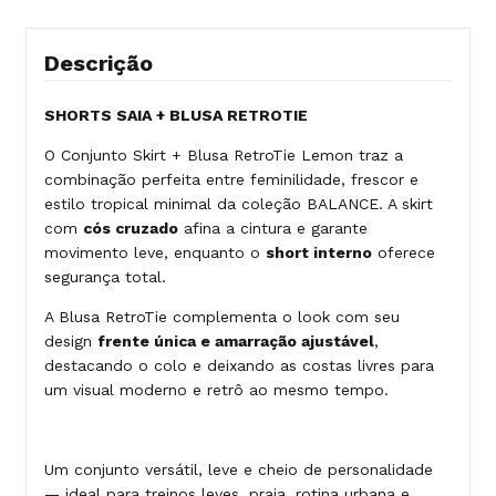
Descrição
SHORTS SAIA + BLUSA RETROTIE
O Conjunto Skirt + Blusa RetroTie Lemon traz a
combinação perfeita entre feminilidade, frescor e
estilo tropical minimal da coleção BALANCE. A skirt
com
cós cruzado
afina a cintura e garante
movimento leve, enquanto o
short interno
oferece
segurança total.
A Blusa RetroTie complementa o look com seu
design
frente única e amarração ajustável
,
destacando o colo e deixando as costas livres para
um visual moderno e retrô ao mesmo tempo.
Um conjunto versátil, leve e cheio de personalidade
— ideal para treinos leves, praia, rotina urbana e