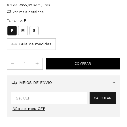
6
x de
R$55,82
sem juros
Ver mais detalhes
Tamanho:
P
P
M
G
Guia de medidas
MEIOS DE ENVIO
Alterar CEP
CALCULAR
Não sei meu CEP