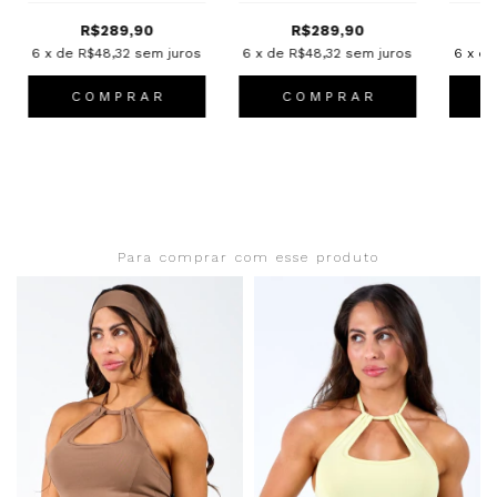
R$289,90
R$289,90
6
x de
R$48,32
sem juros
6
x de
R$48,32
sem juros
6
x d
C O M P R A R
C O M P R A R
Para comprar com esse produto