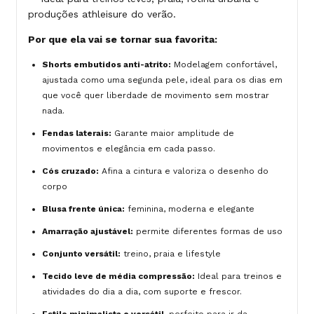
produções athleisure do verão.
Por que ela vai se tornar sua favorita:
Shorts embutidos anti-atrito:
Modelagem confortável,
ajustada como uma segunda pele, ideal para os dias em
que você quer liberdade de movimento sem mostrar
nada.
Fendas laterais:
Garante maior amplitude de
movimentos e elegância em cada passo.
Cós cruzado:
Afina a cintura e valoriza o desenho do
corpo
Blusa frente única:
feminina, moderna e elegante
Amarração ajustável:
permite diferentes formas de uso
Conjunto versátil:
treino, praia e lifestyle
Tecido leve de média compressão:
Ideal para treinos e
atividades do dia a dia, com suporte e frescor.
Estilo minimalista e versátil
, perfeito para ir da