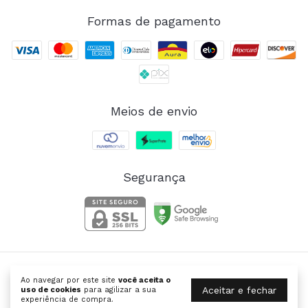
Formas de pagamento
Meios de envio
Segurança
SANTABELLA | Moda Fitness
Ao navegar por este site
você aceita o
©2026. SANTABELLA MODA FITNESS FEMININA - 26264067000127.
Aceitar e fechar
uso de cookies
para agilizar a sua
Todos os direitos reservados.
experiência de compra.