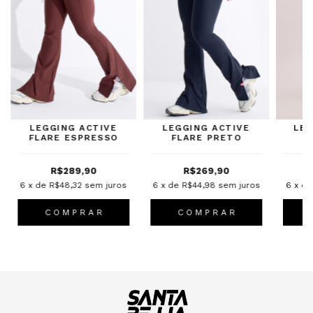
LEGGING ACTIVE
LEGGING ACTIVE
LE
FLARE ESPRESSO
FLARE PRETO
R$289,90
R$269,90
6
x de
R$48,32
sem juros
6
x de
R$44,98
sem juros
6
x d
C O M P R A R
C O M P R A R