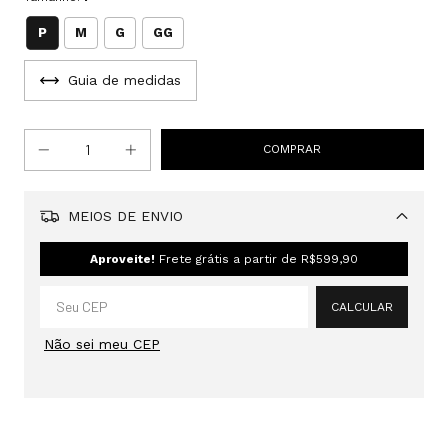
P
M
G
GG
Guia de medidas
MEIOS DE ENVIO
Alterar CEP
Aproveite!
Frete grátis a partir de
R$599,90
CALCULAR
Não sei meu CEP