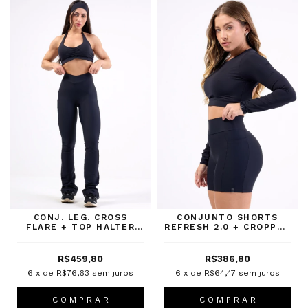
CONJ. LEG. CROSS
CONJUNTO SHORTS
FLARE + TOP HALTER
REFRESH 2.0 + CROPPED
LUXE PRETO
OPEN LUXE PRETO
R$459,80
R$386,80
6
x de
R$76,63
sem juros
6
x de
R$64,47
sem juros
C O M P R A R
C O M P R A R