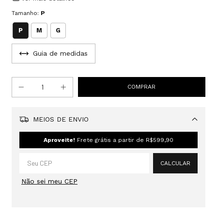
Tamanho:
P
P
M
G
Guia de medidas
MEIOS DE ENVIO
Alterar CEP
Aproveite!
Frete grátis a partir de
R$599,90
CALCULAR
Não sei meu CEP