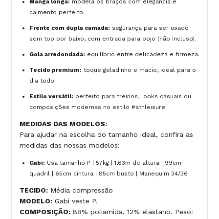
Manga longa:
modela os braços com elegância e
caimento perfeito.
Frente com dupla camada:
segurança para ser usado
sem top por baixo, com entrada para bojo (não incluso).
Gola arredondada:
equilíbrio entre delicadeza e firmeza.
Tecido premium:
toque geladinho e macio, ideal para o
dia todo.
Estilo versátil:
perfeito para treinos, looks casuais ou
composições modernas no estilo #athleisure.
MEDIDAS DAS MODELOS:
Para ajudar na escolha do tamanho ideal, confira as
medidas das nossas modelos:
Gabi:
Usa tamanho P | 57kg | 1,63m de altura | 99cm
quadril | 65cm cintura | 85cm busto | Manequim 34/36
TECIDO:
Média compressão
MODELO:
Gabi veste P.
COMPOSIÇÃO:
88% poliamida, 12% elastano. Peso: