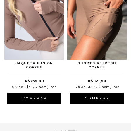
JAQUETA FUSION
SHORTS REFRESH
COFFEE
COFFEE
R$259,90
R$169,90
6
x de
R$43,32
sem juros
6
x de
R$28,32
sem juros
C O M P R A R
C O M P R A R