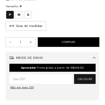
Tamanho:
P
P
M
G
Guia de medidas
MEIOS DE ENVIO
Alterar CEP
Aproveite!
Frete grátis a partir de
R$599,90
CALCULAR
Não sei meu CEP