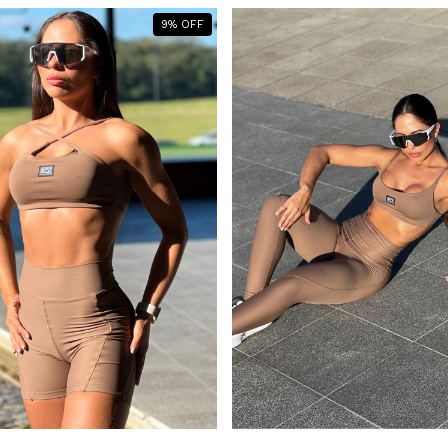
9
%
OFF