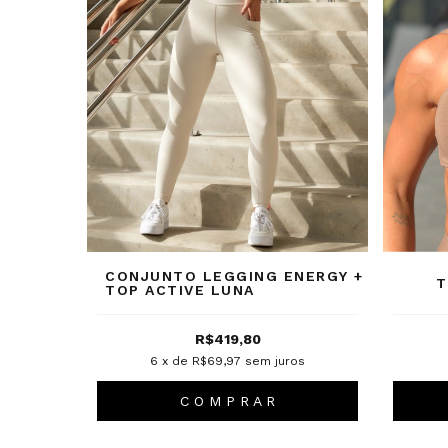
CONJUNTO LEGGING ENERGY +
T
TOP ACTIVE LUNA
R$419,80
6
x de
R$69,97
sem juros
C O M P R A R