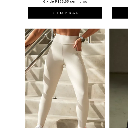
6
x de
R$26,65
sem juros
C O M P R A R