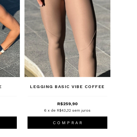
E
LEGGING BASIC VIBE COFFEE
R$259,90
s
6
x de
R$43,32
sem juros
C O M P R A R