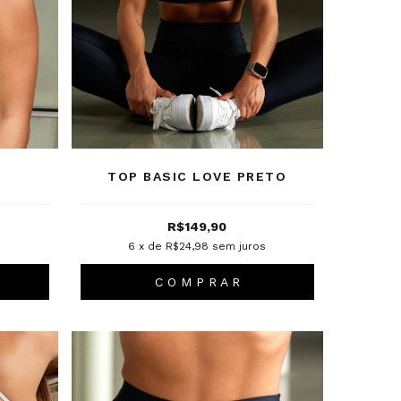
TOP BASIC LOVE PRETO
R$149,90
6
x de
R$24,98
sem juros
C O M P R A R