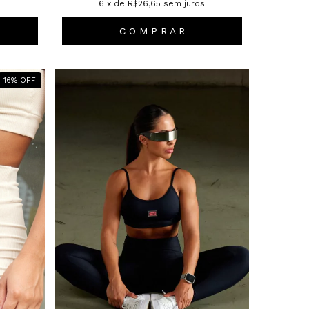
s
6
x de
R$26,65
sem juros
C O M P R A R
16
%
OFF