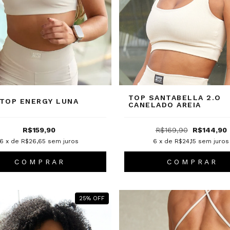
TOP SANTABELLA 2.O
TOP ENERGY LUNA
CANELADO AREIA
R$159,90
R$169,90
R$144,90
6
x de
R$26,65
sem juros
6
x de
R$24,15
sem juros
C O M P R A R
C O M P R A R
25
%
OFF