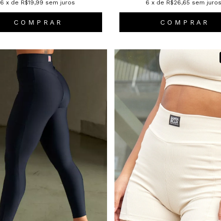
6
x de
R$19,99
sem juros
6
x de
R$26,65
sem juro
C O M P R A R
C O M P R A R