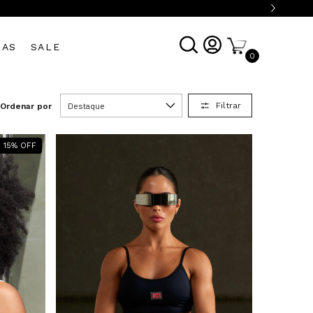
DAS
SALE
0
Filtrar
Ordenar por
15
%
OFF