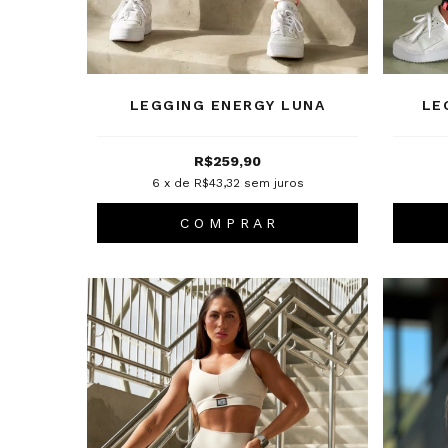
LEGGING ENERGY LUNA
LE
R$259,90
6
x de
R$43,32
sem juros
C O M P R A R