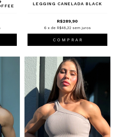
+
LEGGING CANELADA BLACK
OFFEE
R$289,90
s
6
x de
R$48,32
sem juros
C O M P R A R