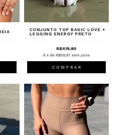
CONJUNTO TOP BASIC LOVE +
REIA
LEGGING ENERGY PRETO
R$419,80
s
6
x de
R$69,97
sem juros
C O M P R A R