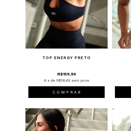
TOP ENERGY PRETO
R$159,90
6
x de
R$26,65
sem juros
C O M P R A R