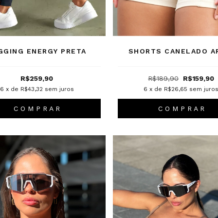
GGING ENERGY PRETA
SHORTS CANELADO A
R$259,90
R$189,90
R$159,90
6
x de
R$43,32
sem juros
6
x de
R$26,65
sem juro
C O M P R A R
C O M P R A R