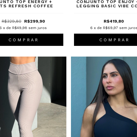
UNTO TOP ENERGY +
CONJUNTO TOP ENJOY 
TS REFRESH COFFEE
LEGGING BASIC VIBE C
R$329,80
R$299,90
R$419,80
6
x de
R$49,98
sem juros
6
x de
R$69,97
sem juro
C O M P R A R
C O M P R A R