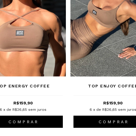
OP ENERGY COFFEE
TOP ENJOY COFFE
R$159,90
R$159,90
6
x de
R$26,65
sem juros
6
x de
R$26,65
sem juro
C O M P R A R
C O M P R A R