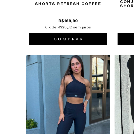
CONJ
SHORTS REFRESH COFFEE
SHOR
R$169,90
6
x de
R$28,32
sem juros
C O M P R A R