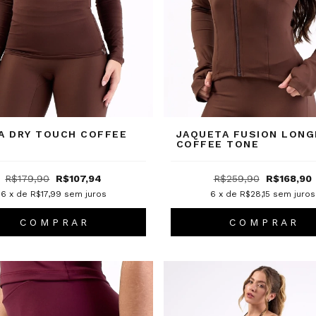
A DRY TOUCH COFFEE
JAQUETA FUSION LONG
COFFEE TONE
R$179,90
R$107,94
R$259,90
R$168,90
6
x de
R$17,99
sem juros
6
x de
R$28,15
sem juros
C O M P R A R
C O M P R A R