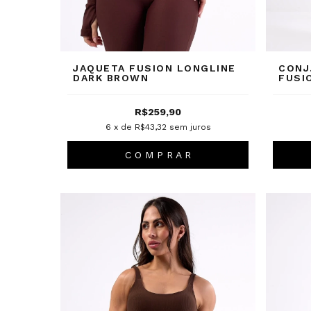
JAQUETA FUSION LONGLINE
CONJ
DARK BROWN
FUSI
R$259,90
6
x de
R$43,32
sem juros
C O M P R A R