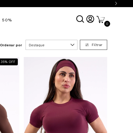
É 50%
0
Filtrar
Ordenar por
35
%
OFF