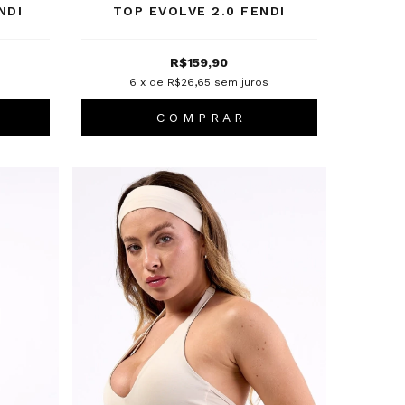
NDI
TOP EVOLVE 2.0 FENDI
R$159,90
s
6
x de
R$26,65
sem juros
C O M P R A R