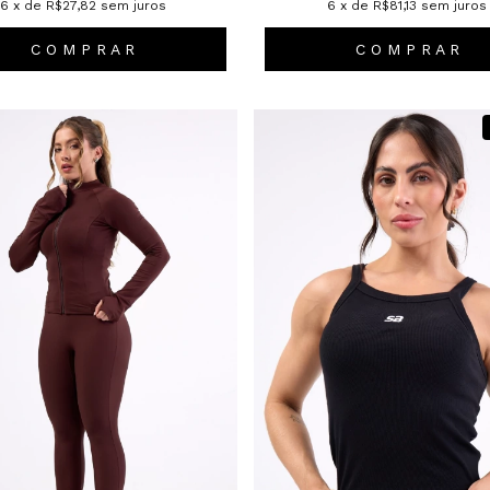
6
x de
R$27,82
sem juros
6
x de
R$81,13
sem juros
C O M P R A R
C O M P R A R