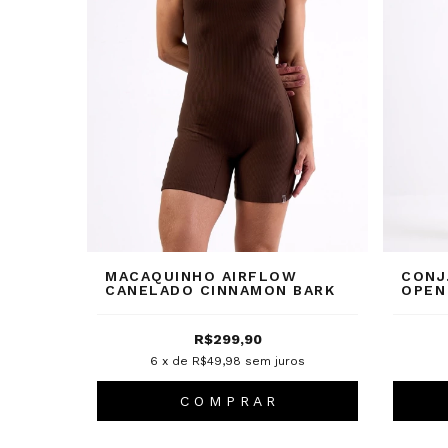
MACAQUINHO AIRFLOW
CONJ
CANELADO CINNAMON BARK
OPEN
CINN
R$299,90
6
x de
R$49,98
sem juros
C O M P R A R