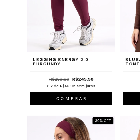
LEGGING ENERGY 2.0
BLUS
BURGUNDY
TONE
R$259,90
R$245,90
6
x de
R$40,98
sem juros
C O M P R A R
30
%
OFF