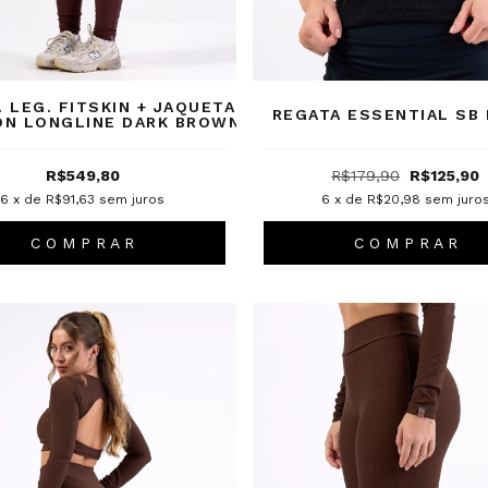
. LEG. FITSKIN + JAQUETA
REGATA ESSENTIAL SB
ON LONGLINE DARK BROWN
R$549,80
R$179,90
R$125,90
6
x de
R$91,63
sem juros
6
x de
R$20,98
sem juro
C O M P R A R
C O M P R A R