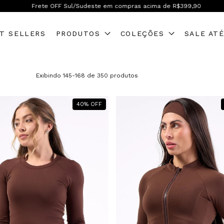
Frete OFF Sul/Sudeste em compras acima de R$399,90
T SELLERS
PRODUTOS
COLEÇÕES
SALE AT
Exibindo 145-168 de 350 produtos
40
%
OFF