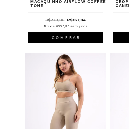
MACAQUINHO AIRFLOW COFFEE
CROP
TONE
CANE
R$279,90
R$167,84
6
x de
R$27,97
sem juros
C O M P R A R