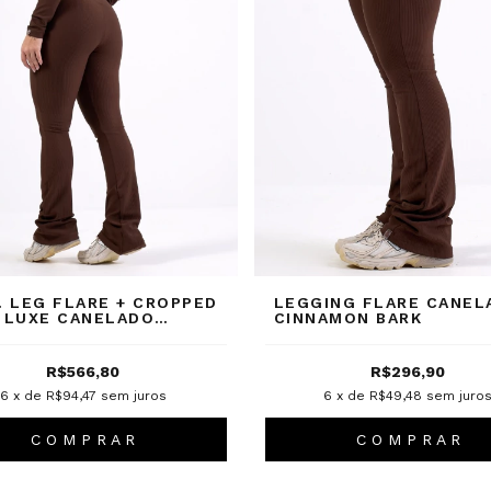
. LEG FLARE + CROPPED
LEGGING FLARE CANEL
 LUXE CANELADO
CINNAMON BARK
AMON BARK
R$566,80
R$296,90
6
x de
R$94,47
sem juros
6
x de
R$49,48
sem juro
C O M P R A R
C O M P R A R