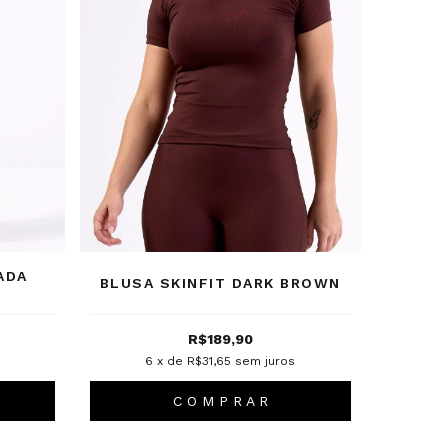
ADA
BLUSA SKINFIT DARK BROWN
R$189,90
s
6
x de
R$31,65
sem juros
C O M P R A R