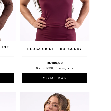
LINE
BLUSA SKINFIT BURGUNDY
R$189,90
6
x de
R$31,65
sem juros
C O M P R A R