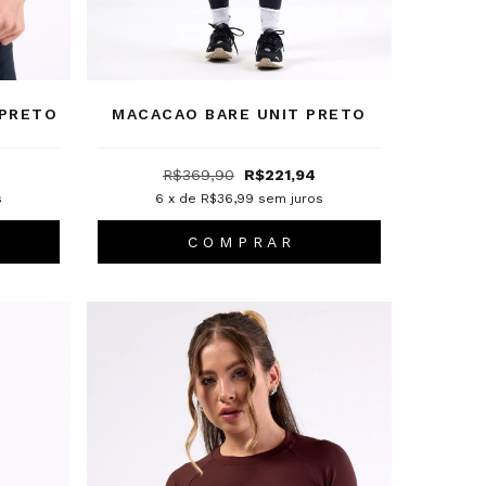
 PRETO
MACACAO BARE UNIT PRETO
R$369,90
R$221,94
s
6
x de
R$36,99
sem juros
C O M P R A R