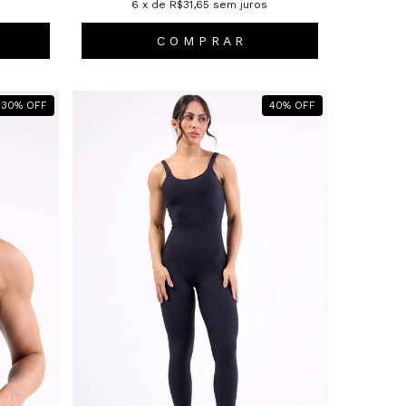
6
x de
R$31,65
sem juros
C O M P R A R
30
%
OFF
40
%
OFF