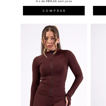
6
x de
R$18,66
sem juros
C O M P R A R