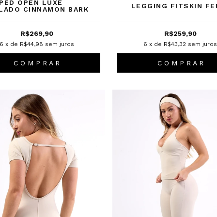
PED OPEN LUXE
LEGGING FITSKIN FE
LADO CINNAMON BARK
R$269,90
R$259,90
6
x de
R$44,98
sem juros
6
x de
R$43,32
sem juro
C O M P R A R
C O M P R A R