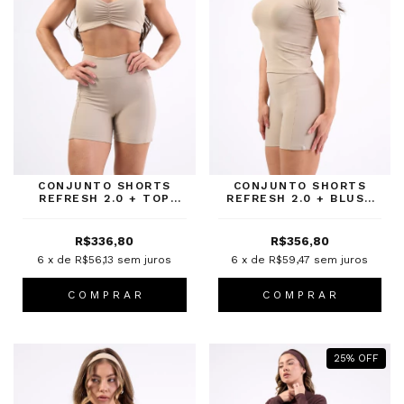
CONJUNTO SHORTS
CONJUNTO SHORTS
REFRESH 2.0 + TOP
REFRESH 2.0 + BLUSA
HALTER FENDI
SKINFIT FENDI
R$336,80
R$356,80
6
x de
R$56,13
sem juros
6
x de
R$59,47
sem juros
C O M P R A R
C O M P R A R
25
%
OFF