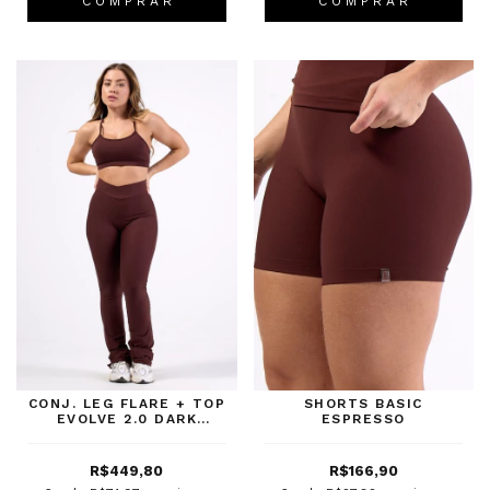
C O M P R A R
C O M P R A R
CONJ. LEG FLARE + TOP
SHORTS BASIC
EVOLVE 2.0 DARK
ESPRESSO
BROWN
R$449,80
R$166,90