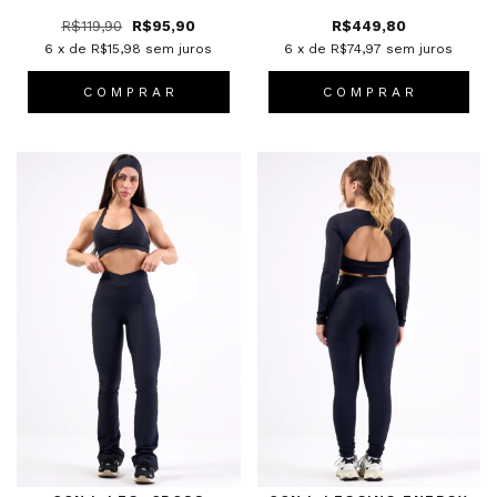
R$119,90
R$95,90
R$449,80
6
x de
R$15,98
sem juros
6
x de
R$74,97
sem juros
C O M P R A R
C O M P R A R