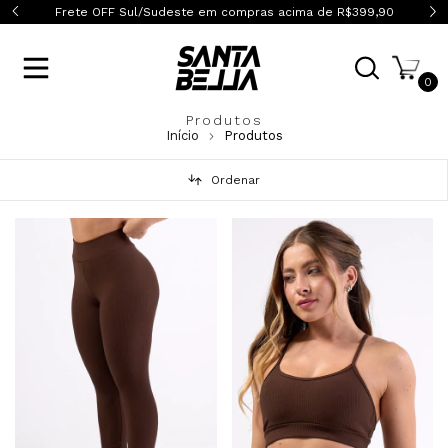
0
Frete OFF Sul/Sudeste em compras acima de R$399,90
0
Produtos
Início
Produtos
Ordenar