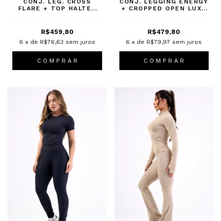
CONJ. LEG. CROSS
CONJ. LEGGING ENERGY
FLARE + TOP HALTER
+ CROPPED OPEN LUXE
LUXE PRETO
PRETO
R$459,80
R$479,80
6
x de
R$76,63
sem juros
6
x de
R$79,97
sem juros
C O M P R A R
C O M P R A R