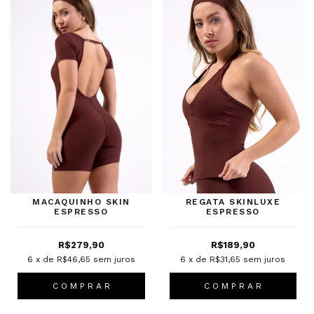
MACAQUINHO SKIN
REGATA SKINLUXE
ESPRESSO
ESPRESSO
R$279,90
R$189,90
6
x de
R$46,65
sem juros
6
x de
R$31,65
sem juros
C O M P R A R
C O M P R A R