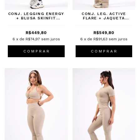
CONJ. LEGGING ENERGY
CONJ. LEG. ACTIVE
+ BLUSA SKINFIT
FLARE + JAQUETA
PRETO
FUSION LONGLINE
FENDI
R$449,80
R$549,80
6
x de
R$74,97
sem juros
6
x de
R$91,63
sem juros
C O M P R A R
C O M P R A R