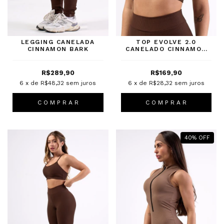
LEGGING CANELADA
TOP EVOLVE 2.0
CINNAMON BARK
CANELADO CINNAMON
BARK
R$289,90
R$169,90
6
x de
R$48,32
sem juros
6
x de
R$28,32
sem juros
C O M P R A R
C O M P R A R
40
%
OFF