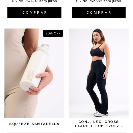
6
x de
R$74,97
sem juros
6
x de
R$27,82
sem juros
C O M P R A R
C O M P R A R
20
%
OFF
CONJ. LEG. CROSS
SQUEEZE SANTABELLA
FLARE + TOP EVOLVE
2.0 PRETO