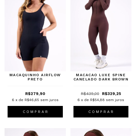
MACAQUINHO AIRFLOW
MACACAO LUXE SPINE
PRETO
CANELADO DARK BROWN
R$279,90
R$439,00
R$329,25
6
x de
R$46,65
sem juros
6
x de
R$54,88
sem juros
C O M P R A R
C O M P R A R