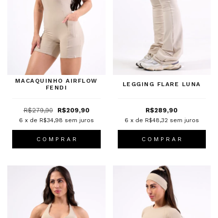
MACAQUINHO AIRFLOW
LEGGING FLARE LUNA
FENDI
R$279,90
R$209,90
R$289,90
6
x de
R$34,98
sem juros
6
x de
R$48,32
sem juros
C O M P R A R
C O M P R A R