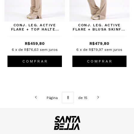
CONJ. LEG. ACTIVE
CONJ. LEG. ACTIVE
FLARE + TOP HALTER
FLARE + BLUSA SKINFIT
LUXE FENDI
FENDI
R$459,80
R$479,80
6
x de
R$76,63
sem juros
6
x de
R$79,97
sem juros
C O M P R A R
C O M P R A R
Página
de 15