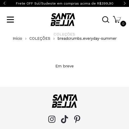
0
Frete OFF Sul/Sudeste em compras acima de R$399,90
0
COLEÇÕES
Início
COLEÇÕES
breadcrumbs.everyday-summer
Em breve