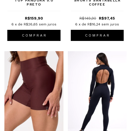
TOP PANDORA 5.0
SHORTS SANTABELLA
PRETO
COFFEE
R$159,90
R$149,90
R$97,45
6
x de
R$26,65
sem juros
6
x de
R$16,24
sem juros
C O M P R A R
C O M P R A R