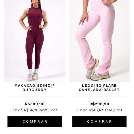
MACACÃO SKINZIP
LEGGING FLARE
BURGUNDY
CANELADA BALLET
R$389,90
R$296,90
6
x de
R$64,98
sem juros
6
x de
R$49,48
sem juros
C O M P R A R
C O M P R A R