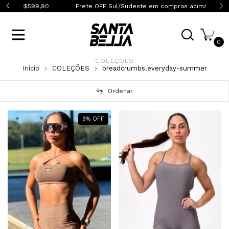
0
Frete OFF Sul/Sudeste em compras acima de R$399,90
0
COLEÇÕES
Início
COLEÇÕES
breadcrumbs.everyday-summer
Ordenar
9
%
OFF