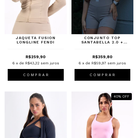
JAQUETA FUSION
CONJUNTO TOP
LONGLINE FENDI
SANTABELLA 2.0 +
SHORTS CANELADO
FUNGUS
R$259,90
R$359,80
6
x de
R$43,32
sem juros
6
x de
R$59,97
sem juros
C O M P R A R
C O M P R A R
40
%
OFF