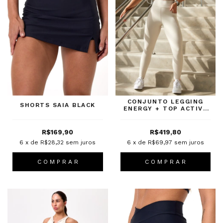
CONJUNTO LEGGING
SHORTS SAIA BLACK
ENERGY + TOP ACTIVE
LUNA
R$169,90
R$419,80
6
x de
R$28,32
sem juros
6
x de
R$69,97
sem juros
C O M P R A R
C O M P R A R