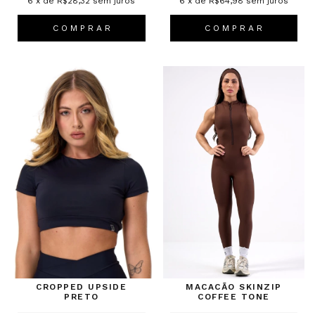
6
x de
R$28,32
sem juros
6
x de
R$64,98
sem juros
C O M P R A R
C O M P R A R
CROPPED UPSIDE
MACACÃO SKINZIP
PRETO
COFFEE TONE