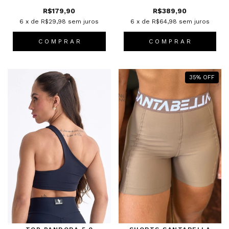
R$179,90
R$389,90
6
x de
R$29,98
sem juros
6
x de
R$64,98
sem juros
C O M P R A R
C O M P R A R
35
%
OFF