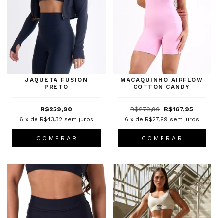
JAQUETA FUSION
MACAQUINHO AIRFLOW
PRETO
COTTON CANDY
R$259,90
R$279,90
R$167,95
6
x de
R$43,32
sem juros
6
x de
R$27,99
sem juros
C O M P R A R
C O M P R A R