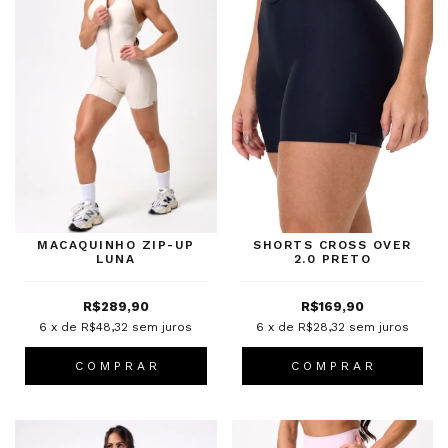
MACAQUINHO ZIP-UP
SHORTS CROSS OVER
LUNA
2.0 PRETO
R$289,90
R$169,90
6
x de
R$48,32
sem juros
6
x de
R$28,32
sem juros
C O M P R A R
C O M P R A R