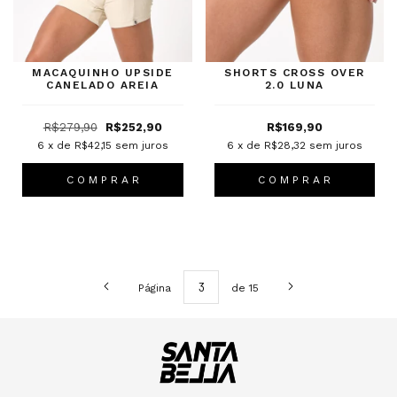
MACAQUINHO UPSIDE
SHORTS CROSS OVER
CANELADO AREIA
2.0 LUNA
R$279,90
R$252,90
R$169,90
6
x de
R$42,15
sem juros
6
x de
R$28,32
sem juros
C O M P R A R
C O M P R A R
Página
de 15