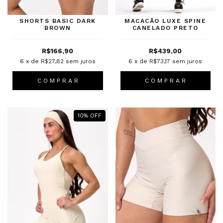
SHORTS BASIC DARK
MACACÃO LUXE SPINE
BROWN
CANELADO PRETO
R$166,90
R$439,00
6
x de
R$27,82
sem juros
6
x de
R$73,17
sem juros
C O M P R A R
C O M P R A R
10
%
OFF