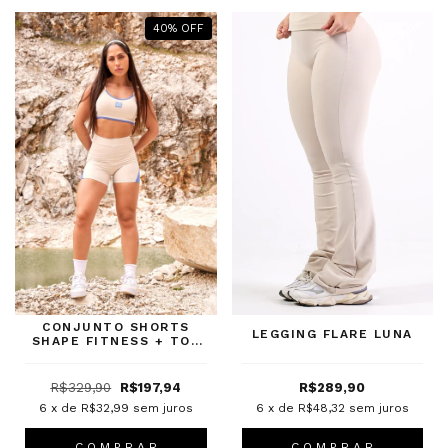
40
%
OFF
CONJUNTO SHORTS
LEGGING FLARE LUNA
SHAPE FITNESS + TOP
BASIC LOVE LUNA +
BLUE BOY
R$329,90
R$197,94
R$289,90
6
x de
R$32,99
sem juros
6
x de
R$48,32
sem juros
C O M P R A R
C O M P R A R