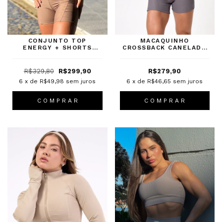
CONJUNTO TOP
MACAQUINHO
ENERGY + SHORTS
CROSSBACK CANELADO
REFRESH COFFEE
GREY
R$329,80
R$299,90
R$279,90
6
x de
R$49,98
sem juros
6
x de
R$46,65
sem juros
C O M P R A R
C O M P R A R