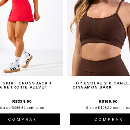
. SKIRT CROSSBACK +
TOP EVOLVE 2.0 CANE
A RETROTIE VELVET
CINNAMON BARK
R$334,90
R$169,90
6
x de
R$55,82
sem juros
6
x de
R$28,32
sem juro
C O M P R A R
C O M P R A R