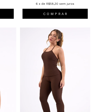
s
6
x de
R$58,30
sem juros
C O M P R A R