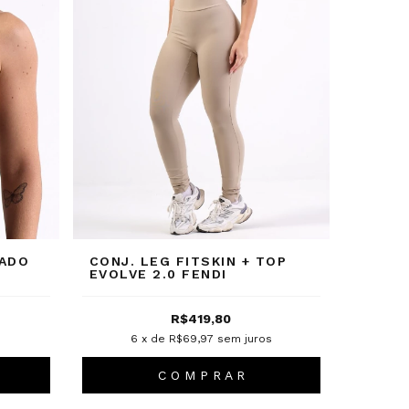
LADO
CONJ. LEG FITSKIN + TOP
EVOLVE 2.0 FENDI
R$419,80
s
6
x de
R$69,97
sem juros
C O M P R A R