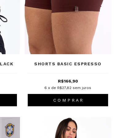
BLACK
SHORTS BASIC ESPRESSO
R$166,90
6
x de
R$27,82
sem juros
C O M P R A R