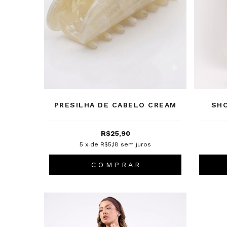
PRESILHA DE CABELO CREAM
SH
R$25,90
5
x de
R$5,18
sem juros
C O M P R A R