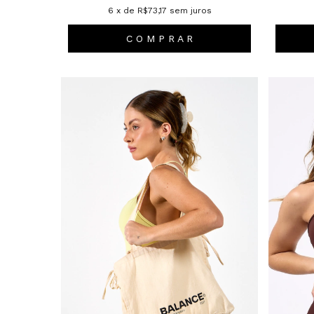
6
x de
R$73,17
sem juros
C O M P R A R