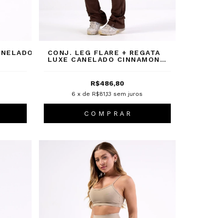
ANELADO
CONJ. LEG FLARE + REGATA
LUXE CANELADO CINNAMON
BARK
R$486,80
6
x de
R$81,13
sem juros
C O M P R A R