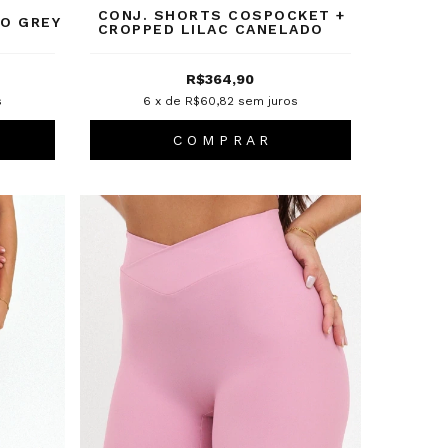
CONJ. SHORTS COSPOCKET +
O GREY
CROPPED LILAC CANELADO
R$364,90
s
6
x de
R$60,82
sem juros
C O M P R A R