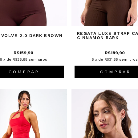
REGATA LUXE STRAP C
EVOLVE 2.0 DARK BROWN
CINNAMON BARK
R$159,90
R$189,90
6
x de
R$26,65
sem juros
6
x de
R$31,65
sem juros
C O M P R A R
C O M P R A R