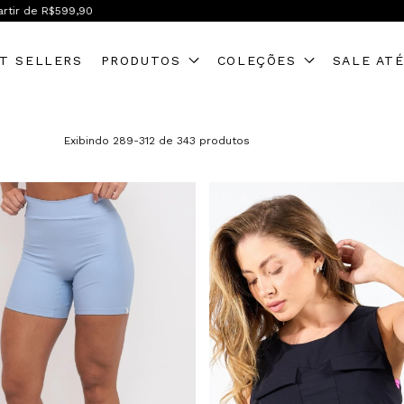
Frete OFF Sul/Sudeste em compras acima de R$399,90
T SELLERS
PRODUTOS
COLEÇÕES
SALE AT
Exibindo 289-312 de 343 produtos