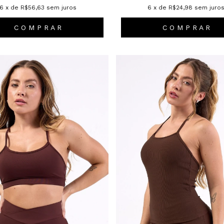
6
x de
R$56,63
sem juros
6
x de
R$24,98
sem juro
C O M P R A R
C O M P R A R