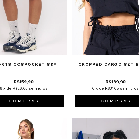
ORTS COSPOCKET SKY
CROPPED CARGO SET 
R$159,90
R$189,90
6
x de
R$26,65
sem juros
6
x de
R$31,65
sem juros
C O M P R A R
C O M P R A R