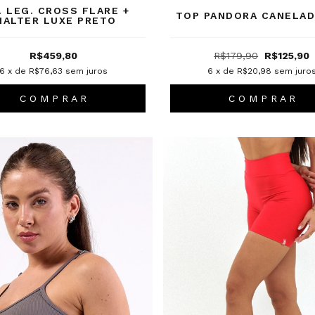
. LEG. CROSS FLARE +
TOP PANDORA CANELAD
HALTER LUXE PRETO
R$459,80
R$179,90
R$125,90
6
x de
R$76,63
sem juros
6
x de
R$20,98
sem juro
C O M P R A R
C O M P R A R