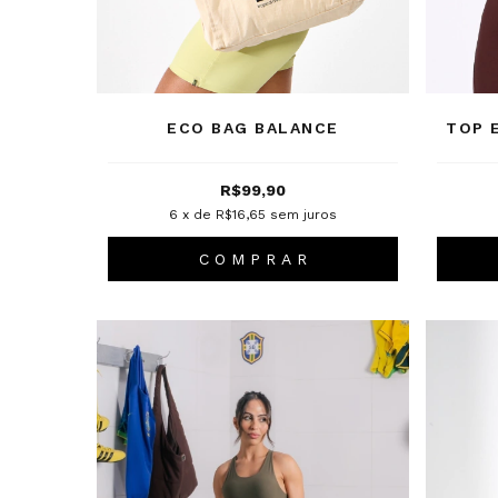
ECO BAG BALANCE
TOP 
R$99,90
6
x de
R$16,65
sem juros
C O M P R A R