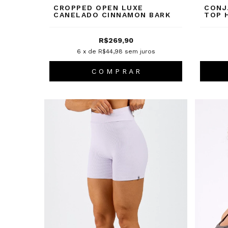
CROPPED OPEN LUXE
CONJ
CANELADO CINNAMON BARK
TOP 
R$269,90
6
x de
R$44,98
sem juros
C O M P R A R