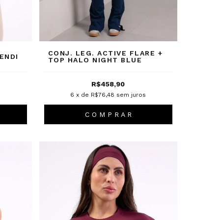
CONJ. LEG. ACTIVE FLARE +
ENDI
TOP HALO NIGHT BLUE
R$458,90
s
6
x de
R$76,48
sem juros
C O M P R A R