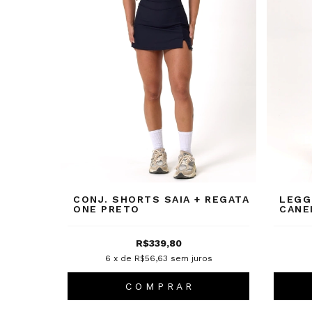
CONJ. SHORTS SAIA + REGATA
LEGG
ONE PRETO
CANE
R$339,80
6
x de
R$56,63
sem juros
C O M P R A R