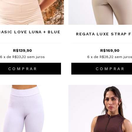
BASIC LOVE LUNA + BLUE
REGATA LUXE STRAP F
R$139,90
R$169,90
6
x de
R$23,32
sem juros
6
x de
R$28,32
sem juro
C O M P R A R
C O M P R A R