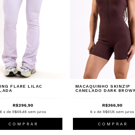
ING FLARE LILAC
MACAQUINHO SKINZIP
LADA
CANELADO DARK BROW
R$296,90
R$366,90
6
x de
R$49,48
sem juros
6
x de
R$61,15
sem juros
C O M P R A R
C O M P R A R