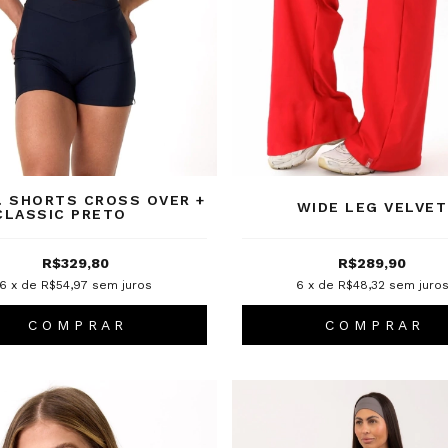
. SHORTS CROSS OVER +
WIDE LEG VELVET
CLASSIC PRETO
R$329,80
R$289,90
6
x de
R$54,97
sem juros
6
x de
R$48,32
sem juro
C O M P R A R
C O M P R A R