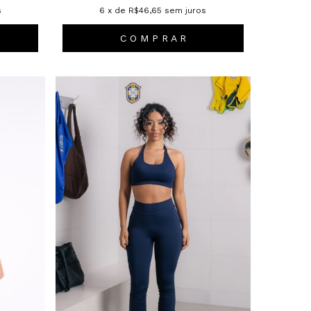
s
6
x de
R$46,65
sem juros
C O M P R A R