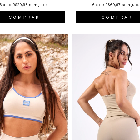
6
x de
R$29,98
sem juros
6
x de
R$69,97
sem juro
C O M P R A R
C O M P R A R