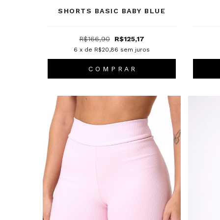
SHORTS BASIC BABY BLUE
R$166,90
R$125,17
6
x de
R$20,86
sem juros
C O M P R A R