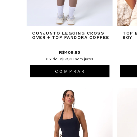
CONJUNTO LEGGING CROSS
TOP 
OVER + TOP PANDORA COFFEE
BOY
R$409,80
6
x de
R$68,30
sem juros
C O M P R A R