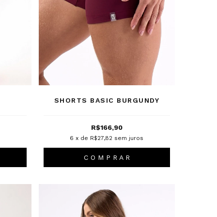
SHORTS BASIC BURGUNDY
R$166,90
s
6
x de
R$27,82
sem juros
C O M P R A R