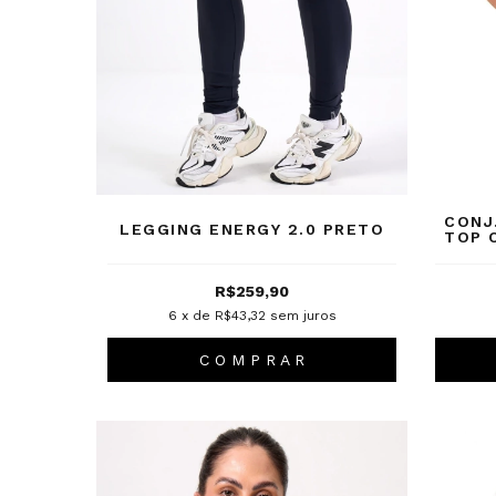
CONJ
LEGGING ENERGY 2.0 PRETO
TOP 
R$259,90
6
x de
R$43,32
sem juros
C O M P R A R