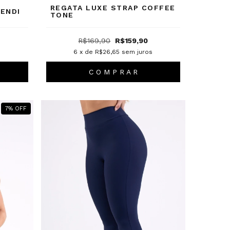
REGATA LUXE STRAP COFFEE
ENDI
TONE
R$169,90
R$159,90
s
6
x de
R$26,65
sem juros
C O M P R A R
7
%
OFF