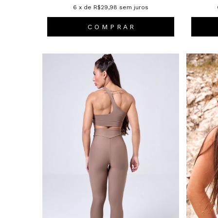
6
x de
R$29,98
sem juros
C O M P R A R