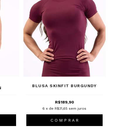
BLUSA SKINFIT BURGUNDY
N
R$189,90
6
x de
R$31,65
sem juros
C O M P R A R