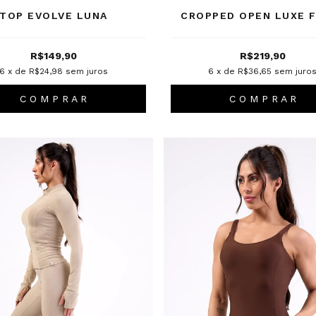
TOP EVOLVE LUNA
CROPPED OPEN LUXE F
R$149,90
R$219,90
6
x de
R$24,98
sem juros
6
x de
R$36,65
sem juro
C O M P R A R
C O M P R A R